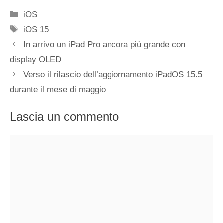
Categorie
iOS
Tag
iOS 15
In arrivo un iPad Pro ancora più grande con
display OLED
Verso il rilascio dell’aggiornamento iPadOS 15.5
durante il mese di maggio
Lascia un commento
Commento