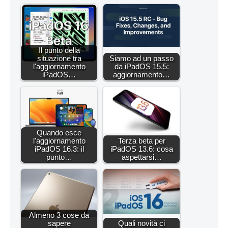
Il punto della
situazione tra
Siamo ad un passo
l'aggiornamento
da iPadOS 15.5:
iPadOS…
aggiornamento…
Quando esce
l'aggiornamento
Terza beta per
iPadOS 16.3: il
iPadOS 13.6: cosa
punto…
aspettarsi…
Almeno 3 cose da
sapere
Quali novità ci