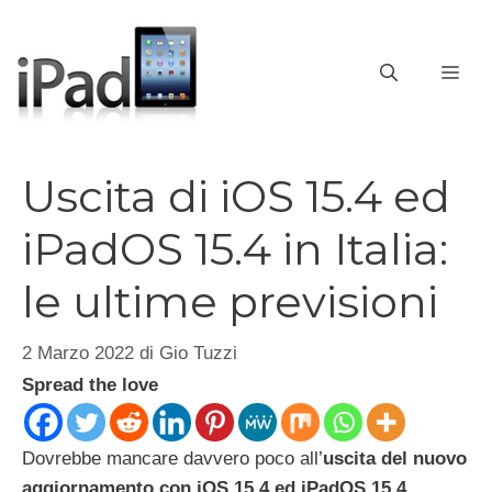
Vai
al
contenuto
ME
Uscita di iOS 15.4 ed
iPadOS 15.4 in Italia:
le ultime previsioni
2 Marzo 2022
di
Gio Tuzzi
Spread the love
Dovrebbe mancare davvero poco all’
uscita del nuovo
aggiornamento con iOS 15.4 ed iPadOS 15.4
,