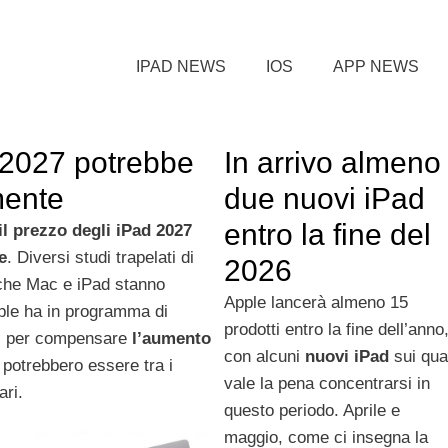
IPAD NEWS
IOS
APP NEWS
d 2027 potrebbe
In arrivo almeno
mente
due nuovi iPad
entro la fine del
il prezzo degli iPad 2027
e
. Diversi studi trapelati di
2026
o che Mac e iPad stanno
Apple lancerà almeno 15
pple ha in programma di
prodotti entro la fine dell’anno
tti per compensare
l’aumento
con alcuni
nuovi iPad
sui qua
potrebbero essere tra i
vale la pena concentrarsi in
ari.
questo periodo. Aprile e
maggio, come ci insegna la