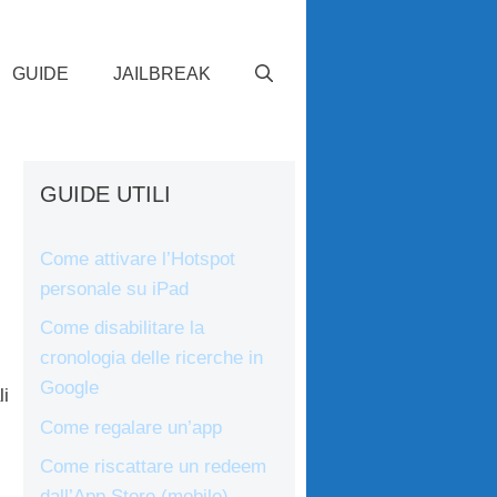
GUIDE
JAILBREAK
GUIDE UTILI
Come attivare l’Hotspot
personale su iPad
Come disabilitare la
cronologia delle ricerche in
,
Google
li
Come regalare un’app
Come riscattare un redeem
dall’App Store (mobile)