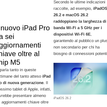
Secondo le ultime indicazioni
raccolte, ad esempio,
iPadO
26.2 e macOS 26.2
raddoppiano la larghezza di
l nuovo iPad Pro
banda Wi-Fi a 5 GHz per i
dispositivi Wi-Fi 6E
,
a sei
garantendo al pubblico un plu
ggiornamenti
non secondario per chi ha
hiave oltre al
biosgno di connessioni potenti
hip M5
 parla tanto in queste
ttimane del tanto atteso
iPad
o di nuova generazione
. Il
ssimo tablet di Apple, infatti,
vrebbe presentare almeno
iPadOS 26.2
i aggiornamenti chiave oltre