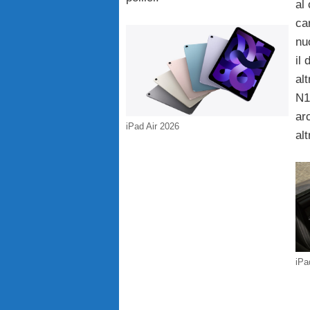
al
car
nu
il
alt
N1
ar
iPad Air 2026
al
iPa