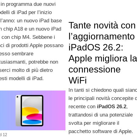
 in programma due nuovi
elli di iPad per l’inizio
ll’anno: un nuovo iPad base
Tante novità con
n chip A18 e un nuovo iPad
l’aggiornamento
r con chip M4. Sebbene i
iPadOS 26.2:
nci di prodotti Apple possano
esso sembrare
Apple migliora l
tusiasmanti, potrebbe non
connessione
serci molto di più dietro
WiFi
esti modelli di iPad.
In tanti si chiedono quali sian
le principali novità concepite d
recente con
iPadOS 26.2
,
trattandosi di una potenziale
svolta per migliorare il
pacchetto software di Apple.
d 12