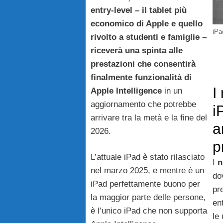
entry-level – il tablet più
economico di Apple e quello
iPa
rivolto a studenti e famiglie –
riceverà una spinta alle
prestazioni che consentirà
finalmente funzionalità di
I
Apple Intelligence
in un
aggiornamento che potrebbe
i
arrivare tra la metà e la fine del
a
2026.
p
L’attuale iPad è stato rilasciato
I
n
nel marzo 2025, e mentre è un
do
iPad perfettamente buono per
pr
la maggior parte delle persone,
en
è l’unico iPad che non supporta
le