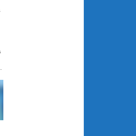
S
s
.