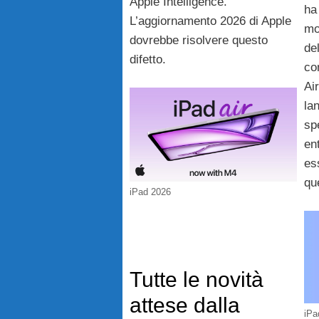
Apple Intelligence.
ha
L’aggiornamento 2026 di Apple
mod
dovrebbe risolvere questo
de
difetto.
co
Ai
la
sp
en
es
qu
iPad 2026
Tutte le novità
attese dalla
iPa