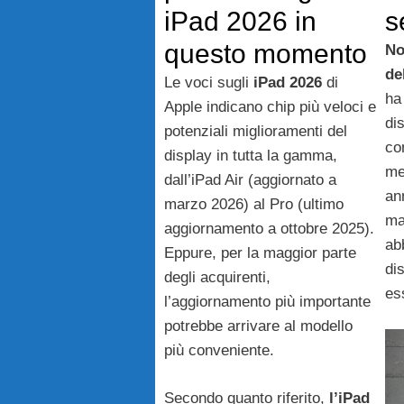
iPad 2026 in
s
questo momento
No
de
Le voci sugli
iPad 2026
di
ha
Apple indicano chip più veloci e
dis
potenziali miglioramenti del
co
display in tutta la gamma,
me
dall’iPad Air (aggiornato a
an
marzo 2026) al Pro (ultimo
ma
aggiornamento a ottobre 2025).
ab
Eppure, per la maggior parte
dis
degli acquirenti,
es
l’aggiornamento più importante
potrebbe arrivare al modello
più conveniente.
Secondo quanto riferito,
l’iPad