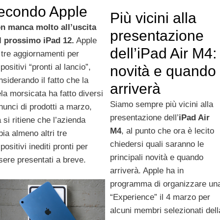
econdo Apple
Più vicini alla
n manca molto all’uscita
presentazione
l prossimo iPad 12.
Apple
dell’iPad Air M4:
 tre aggiornamenti per
positivi “pronti al lancio”,
novità e quando
nsiderando il fatto che la
arriverà
la morsicata ha fatto diversi
Siamo sempre più vicini alla
nunci di prodotti a marzo,
presentazione dell’
iPad Air
 si ritiene che l’azienda
M4
, al punto che ora è lecito
bia almeno altri tre
chiedersi quali saranno le
positivi inediti pronti per
principali novità e quando
sere presentati a breve.
arriverà. Apple ha in
programma di organizzare un
“Experience” il 4 marzo per
alcuni membri selezionati dell