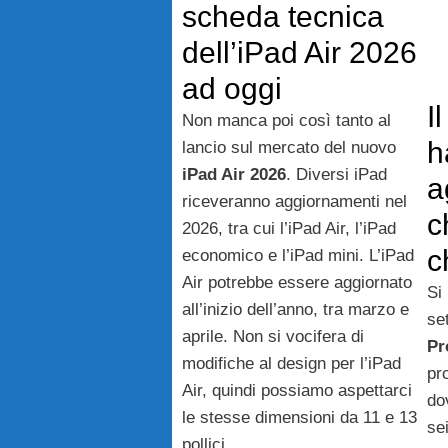
scheda tecnica
dell’iPad Air 2026
ad oggi
I
Non manca poi così tanto al
h
lancio sul mercato del nuovo
iPad Air 2026
. Diversi iPad
a
riceveranno aggiornamenti nel
c
2026, tra cui l’iPad Air, l’iPad
c
economico e l’iPad mini. L’iPad
Air potrebbe essere aggiornato
Si
all’inizio dell’anno, tra marzo e
se
aprile. Non si vocifera di
Pr
modifiche al design per l’iPad
pro
Air, quindi possiamo aspettarci
do
le stesse dimensioni da 11 e 13
se
pollici.