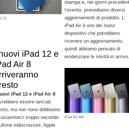
stampa e, nei giorni precedent
l’evento, prevediamo diversi
aggiornamenti di prodotto. L’
d 12
iPad Air è uno dei nuovi
dispositivi che potrebbero
ricevere un aggiornamento,
quindi abbiamo pensato di
 nuovi iPad 12 e
evidenziare le novità in arrivo
Pad Air 8
rriveranno
resto
uovi iPad 12 e iPad Air 8
vrebbero essere lanciati
esto, ma non nono dobbiamo
tusiasmarci troppo secondo
iPad Air M4
 ultime indiscrezioni. Apple