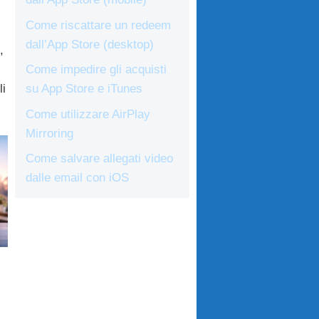
Come riscattare un redeem
dall’App Store (desktop)
,
Come impedire gli acquisti
i
su App Store e iTunes
Come utilizzare AirPlay
Mirroring
Come salvare allegati video
dalle email con iOS