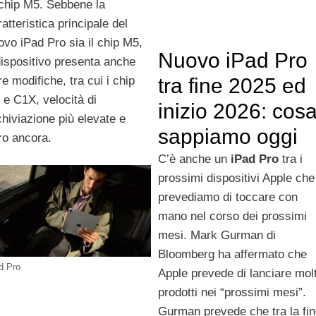
 chip M5. Sebbene la
atteristica principale del
ovo iPad Pro sia il chip M5,
Nuovo iPad Pro
 dispositivo presenta anche
re modifiche, tra cui i chip
tra fine 2025 ed
 e C1X, velocità di
inizio 2026: cos
chiviazione più elevate e
sappiamo oggi
tro ancora.
C’è anche un
iPad Pro
tra i
prossimi dispositivi Apple che
prevediamo di toccare con
mano nel corso dei prossimi
mesi. Mark Gurman di
Bloomberg ha affermato che
d Pro
Apple prevede di lanciare molt
prodotti nei “prossimi mesi”.
Gurman prevede che tra la fi