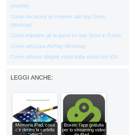
(mobile)
Come riscattare un redeem dall’App Store
(desktop)
Come impedire gli acquisti su App Store e iTunes
Come utilizzare AirPlay Mirroring
Come salvare allegati video dalle email con iOS
LEGGI ANCHE:
Memoria iPad, cosa
Boxee: l'app gratuita
c'è dentro la cartella
per lo streaming video
"altro"?
da iPad…