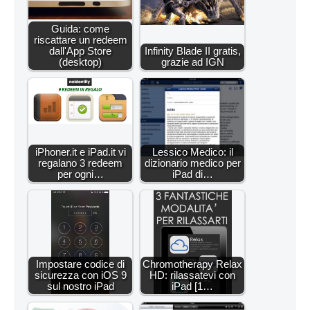
Guida: come
riscattare un redeem
dall'App Store
Infinity Blade II gratis,
(desktop)
grazie ad IGN
iPhoner.it e iPad.it vi
Lessico Medico: il
regalano 3 redeem
dizionario medico per
per ogni…
iPad di…
Impostare codice di
Chromotherapy Relax
sicurezza con iOS 9
HD: rilassatevi con
sul nostro iPad
iPad [1…