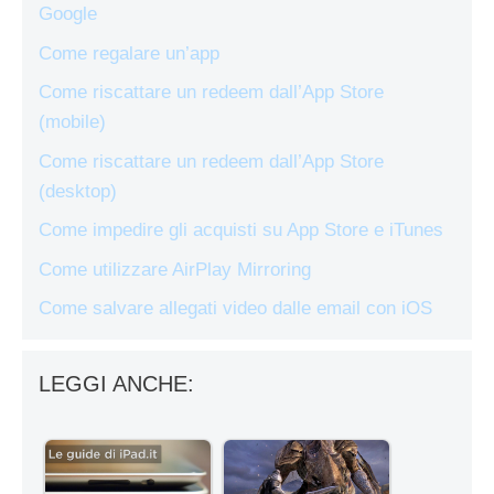
Google
Come regalare un’app
Come riscattare un redeem dall’App Store
(mobile)
Come riscattare un redeem dall’App Store
(desktop)
Come impedire gli acquisti su App Store e iTunes
Come utilizzare AirPlay Mirroring
Come salvare allegati video dalle email con iOS
LEGGI ANCHE: