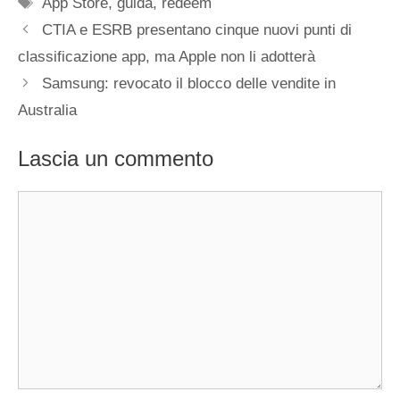
Tag
App Store
,
guida
,
redeem
CTIA e ESRB presentano cinque nuovi punti di
classificazione app, ma Apple non li adotterà
Samsung: revocato il blocco delle vendite in
Australia
Lascia un commento
Commento