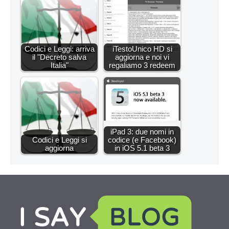
Codici e Leggi: arriva
iTestoUnico HD si
il "Decreto salva
aggiorna e noi vi
Italia"
regaliamo 3 redeem
iPad 3: due nomi in
Codici e Leggi si
codice (e Facebook)
aggiorna
in iOS 5.1 beta 3