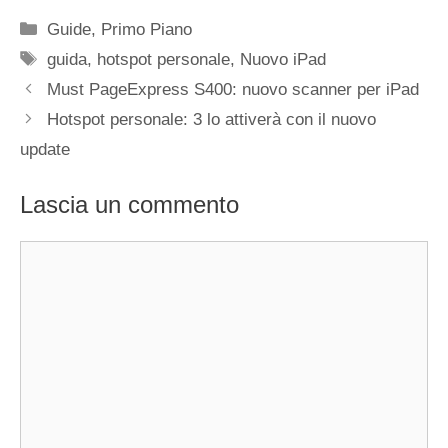
Categorie
Guide
,
Primo Piano
Tag
guida
,
hotspot personale
,
Nuovo iPad
Must PageExpress S400: nuovo scanner per iPad
Hotspot personale: 3 lo attiverà con il nuovo
update
Lascia un commento
Commento