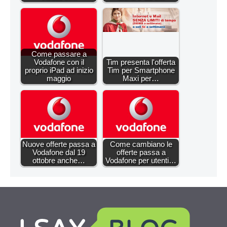
Come passare a
Vodafone con il
Tim presenta l'offerta
proprio iPad ad inizio
Tim per Smartphone
maggio
Maxi per…
Nuove offerte passa a
Come cambiano le
Vodafone dal 19
offerte passa a
ottobre anche…
Vodafone per utenti…