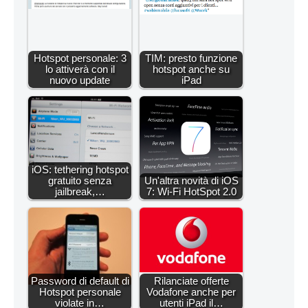
Hotspot personale: 3
TIM: presto funzione
lo attiverà con il
hotspot anche su
nuovo update
iPad
iOS: tethering hotspot
gratuito senza
Un'altra novità di iOS
jailbreak,…
7: Wi-Fi HotSpot 2.0
Password di default di
Rilanciate offerte
Hotspot personale
Vodafone anche per
violate in…
utenti iPad il…