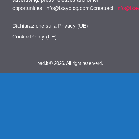
opportunities:
info@isayblog.comContattaci
:
info@isa
Dichiarazione sulla Privacy (UE)
Cookie Policy (UE)
ipad.it © 2026. All right reserverd.