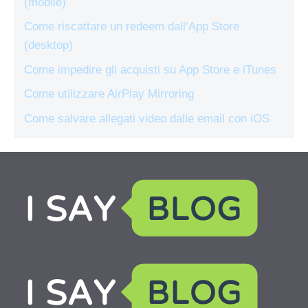
(mobile)
Come riscattare un redeem dall’App Store
(desktop)
Come impedire gli acquisti su App Store e iTunes
Come utilizzare AirPlay Mirroring
Come salvare allegati video dalle email con iOS