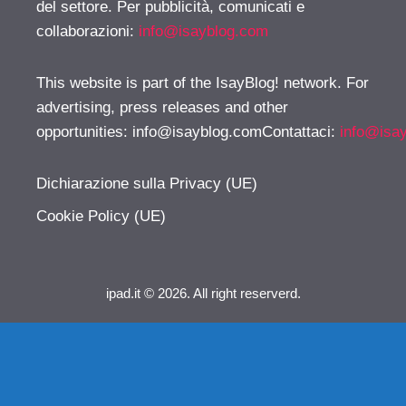
del settore. Per pubblicità, comunicati e
collaborazioni:
info@isayblog.com
This website is part of the IsayBlog! network. For
advertising, press releases and other
opportunities:
info@isayblog.comContattaci
:
info@isa
Dichiarazione sulla Privacy (UE)
Cookie Policy (UE)
ipad.it © 2026. All right reserverd.