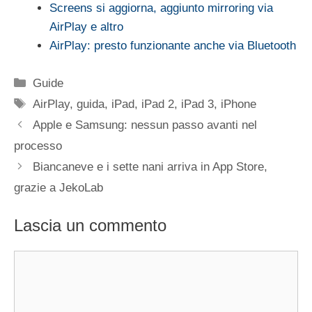
Screens si aggiorna, aggiunto mirroring via
AirPlay e altro
AirPlay: presto funzionante anche via Bluetooth
Categorie
Guide
Tag
AirPlay
,
guida
,
iPad
,
iPad 2
,
iPad 3
,
iPhone
Apple e Samsung: nessun passo avanti nel
processo
Biancaneve e i sette nani arriva in App Store,
grazie a JekoLab
Lascia un commento
Commento