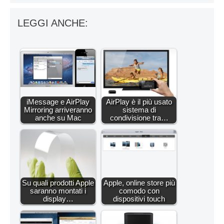
LEGGI ANCHE:
iMessage e AirPlay
AirPlay è il più usato
Mirroring arriveranno
sistema di
anche su Mac
condivisione tra…
Su quali prodotti Apple
Apple, online store più
saranno montati i
comodo con
display…
dispositivi touch