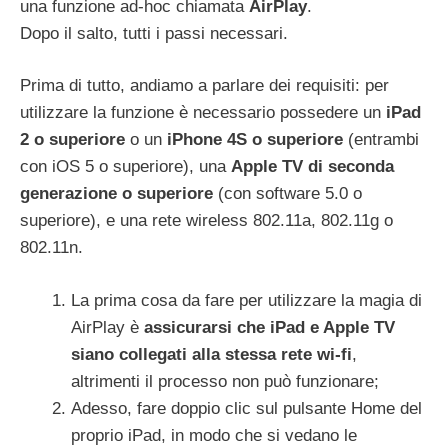
una funzione ad-hoc chiamata
AirPlay
.
Dopo il salto, tutti i passi necessari.
Prima di tutto, andiamo a parlare dei requisiti: per
utilizzare la funzione è necessario possedere un
iPad
2 o superiore
o un
iPhone 4S o superiore
(entrambi
con iOS 5 o superiore), una
Apple
TV
di sec
onda
generazione o superiore
(con software 5.0 o
superiore), e una rete wireless 802.11a, 802.11g o
802.11n.
La prima cosa da fare per utilizzare la magia di
AirPlay è
assicurarsi che iPad e Apple TV
siano collegat
i alla stessa rete wi-fi
,
altrimenti il processo non può funzionare;
Adesso, fare doppio clic sul pulsante Home del
proprio iPad, in modo che si vedano le