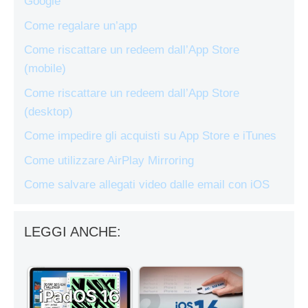
Google
Come regalare un’app
Come riscattare un redeem dall’App Store
(mobile)
Come riscattare un redeem dall’App Store
(desktop)
Come impedire gli acquisti su App Store e iTunes
Come utilizzare AirPlay Mirroring
Come salvare allegati video dalle email con iOS
LEGGI ANCHE: