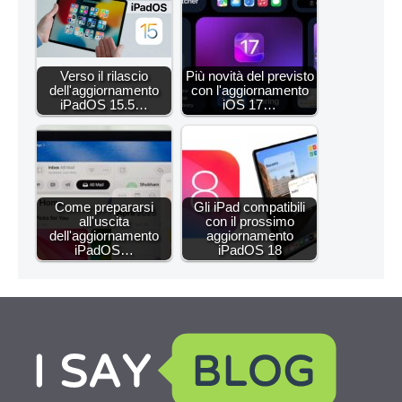
Verso il rilascio
Più novità del previsto
dell'aggiornamento
con l'aggiornamento
iPadOS 15.5…
iOS 17…
Come prepararsi
Gli iPad compatibili
all'uscita
con il prossimo
dell'aggiornamento
aggiornamento
iPadOS…
iPadOS 18