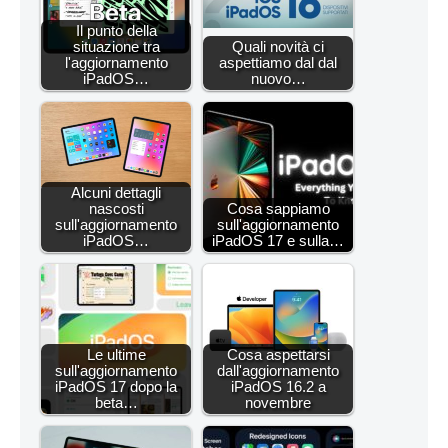
Il punto della
situazione tra
Quali novità ci
l'aggiornamento
aspettiamo dal dal
iPadOS…
nuovo…
Alcuni dettagli
nascosti
Cosa sappiamo
sull'aggiornamento
sull'aggiornamento
iPadOS…
iPadOS 17 e sulla…
Le ultime
Cosa aspettarsi
sull'aggiornamento
dall'aggiornamento
iPadOS 17 dopo la
iPadOS 16.2 a
beta…
novembre