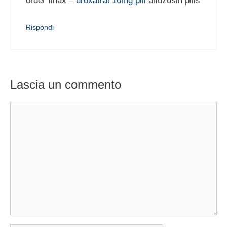
order finax –
uroxatral 10mg pill
alfuzosin pills
Rispondi
Lascia un commento
Commento