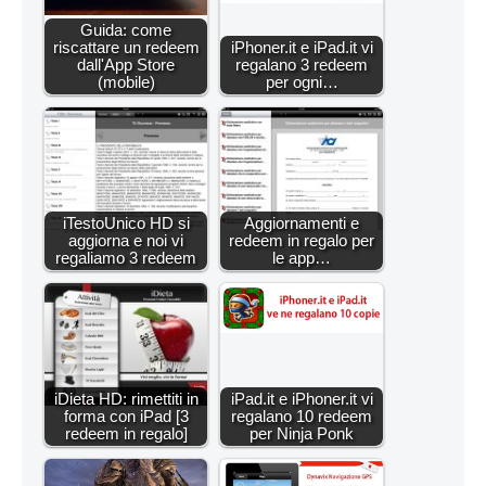
Guida: come
riscattare un redeem
iPhoner.it e iPad.it vi
dall'App Store
regalano 3 redeem
(mobile)
per ogni…
iTestoUnico HD si
Aggiornamenti e
aggiorna e noi vi
redeem in regalo per
regaliamo 3 redeem
le app…
iDieta HD: rimettiti in
iPad.it e iPhoner.it vi
forma con iPad [3
regalano 10 redeem
redeem in regalo]
per Ninja Ponk