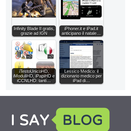
Infinity Blade II gratis,
iPhoner.it e iPad.it
grazie ad IGN
anticipano il natale…
iTestoUnicoHD,
Lessico Medico: il
iModuliHD, iPapiHD e
dizionario medico per
iCCNLHD: tanti…
iPad di…