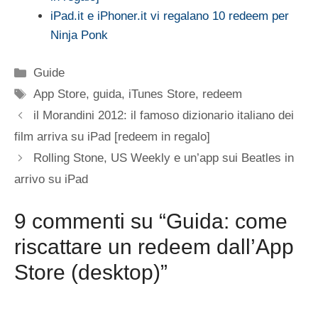
iPad.it e iPhoner.it vi regalano 10 redeem per
Ninja Ponk
Categorie
Guide
Tag
App Store
,
guida
,
iTunes Store
,
redeem
il Morandini 2012: il famoso dizionario italiano dei
film arriva su iPad [redeem in regalo]
Rolling Stone, US Weekly e un’app sui Beatles in
arrivo su iPad
9 commenti su “Guida: come
riscattare un redeem dall’App
Store (desktop)”