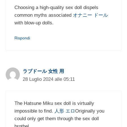
Choosing a high-quality sex doll dispels
common myths associated
オナニー ドール
with blow-up dolls.
Rispondi
ラブドール 女性 用
28 Luglio 2024 alle 05:11
The Hatsune Miku sex doll is virtually
impossible to find.
人形 エロ
Originally you
could only get them through the sex doll
brothel