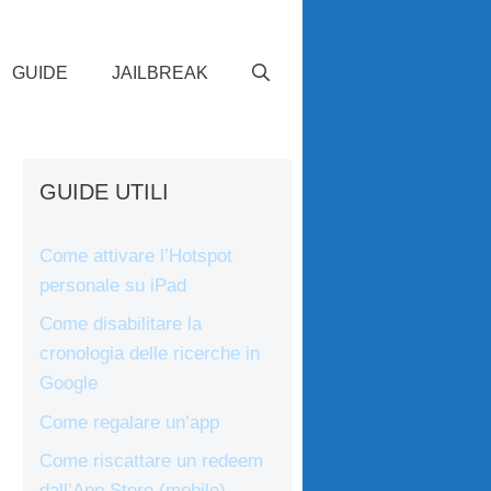
GUIDE
JAILBREAK
GUIDE UTILI
Come attivare l’Hotspot
personale su iPad
Come disabilitare la
cronologia delle ricerche in
Google
Come regalare un’app
Come riscattare un redeem
dall’App Store (mobile)