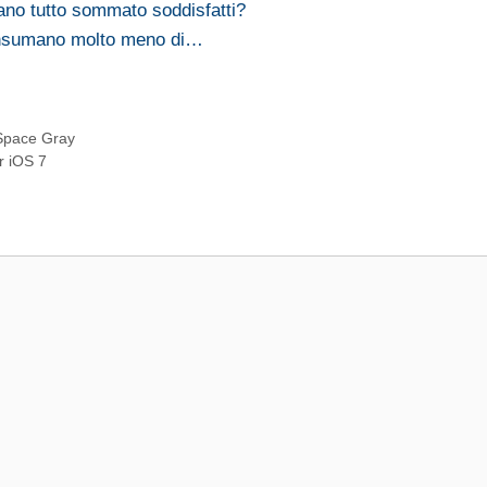
ano tutto sommato soddisfatti?
onsumano molto meno di…
e Space Gray
er iOS 7