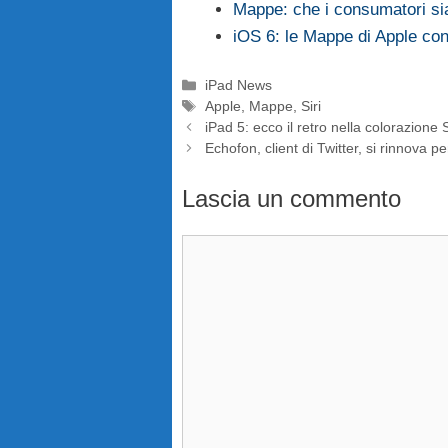
Mappe: che i consumatori si
iOS 6: le Mappe di Apple c
Categorie
iPad News
Tag
Apple
,
Mappe
,
Siri
iPad 5: ecco il retro nella colorazion
Echofon, client di Twitter, si rinnova p
Lascia un commento
Commento