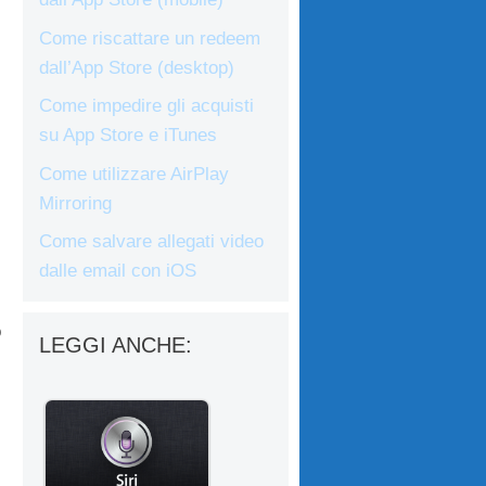
Come riscattare un redeem
dall’App Store (desktop)
Come impedire gli acquisti
su App Store e iTunes
Come utilizzare AirPlay
Mirroring
Come salvare allegati video
dalle email con iOS
o
LEGGI ANCHE: