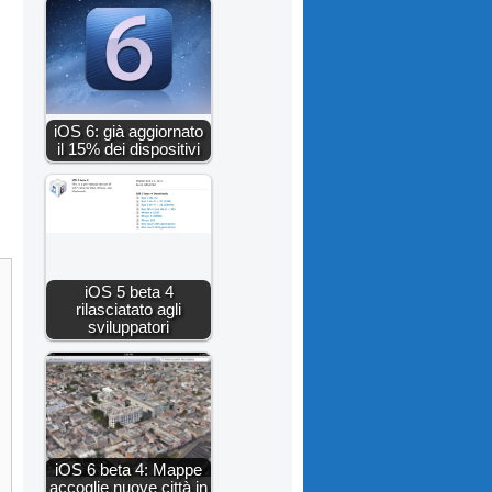
iOS 6: già aggiornato
il 15% dei dispositivi
iOS 5 beta 4
rilasciatato agli
sviluppatori
iOS 6 beta 4: Mappe
accoglie nuove città in