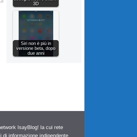
3D
Siri non è più in
versione beta, dopo
due anni
network IsayBlog! la cui rete
ci di informazione indipendente