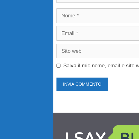
Nome
Email
Sito
web
Salva il mio nome, email e sito