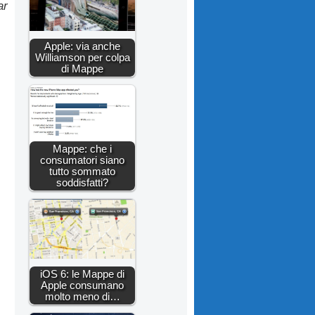
ar
Apple: via anche
Williamson per colpa
di Mappe
Mappe: che i
consumatori siano
tutto sommato
soddisfatti?
iOS 6: le Mappe di
Apple consumano
molto meno di…