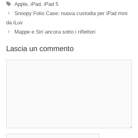
Tag
Apple
,
iPad
,
iPad 5
Snoopy Folio Case: nuova custodia per iPad mini
da iLuv
Mappe e Siri ancora sotto i riflettori
Lascia un commento
Commento
Nome