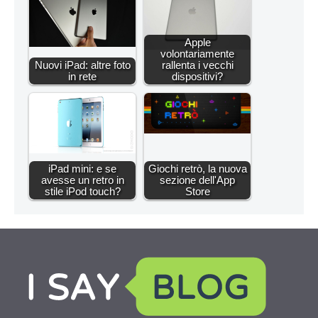
Apple
volontariamente
Nuovi iPad: altre foto
rallenta i vecchi
in rete
dispositivi?
iPad mini: e se
Giochi retrò, la nuova
avesse un retro in
sezione dell'App
stile iPod touch?
Store