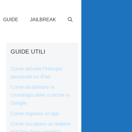
GUIDE
JAILBREAK
GUIDE UTILI
Come attivare l’Hotspot
personale su iPad
Come disabilitare la
cronologia delle ricerche in
Google
Come regalare un’app
Come riscattare un redeem
dall’App Store (mobile)