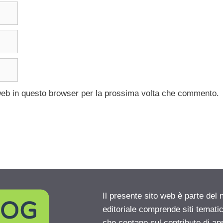
 web in questo browser per la prossima volta che commento.
Il presente sito web è parte del 
editoriale comprende siti temati
che contano sul contributo di ap