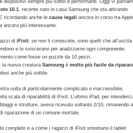
re dispositivi sempre più sottili e performanti. Oggi vi parlia
ote 10.1
, recente nato in casa Samsung che sta attirando
 E ricordando anche le
cause legali
ancora in corso tra Appl
a ancora più interessante.
gazzi di
iFixit
: se non li conoscete, sono quelli che all’uscita
rendono e lo sviscerano per analizzarne ogni componente,
imento come fosse un puzzle da 10 pezzi.
, la nuova creatura
Samsung
è
molto più facile da riparar
dosi anche più sottile.
ostra nulla di particolarmente complicato o inaccessibile,
lla scala di riparabilità di iFixit. L’ultimo iPad, per intenderci
blaggi e strutture, aveva ricevuto soltanto 2/10, rimanendo 
tà di riparazione di un comune mortale.
olo completo e a come i ragazzi di iFixit smontano il tablet