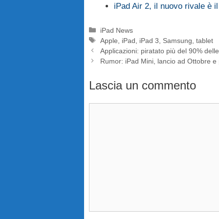
iPad Air 2, il nuovo rivale 
Categorie
iPad News
Tag
Apple
,
iPad
,
iPad 3
,
Samsung
,
tablet
Applicazioni: piratato più del 90% dell
Rumor: iPad Mini, lancio ad Ottobre e 
Lascia un commento
Commento