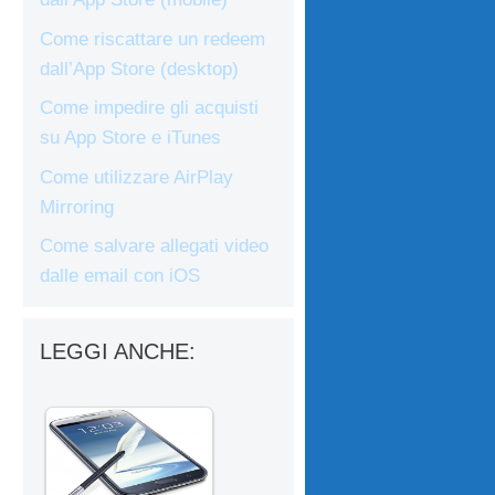
Come riscattare un redeem
dall’App Store (desktop)
Come impedire gli acquisti
su App Store e iTunes
Come utilizzare AirPlay
Mirroring
Come salvare allegati video
dalle email con iOS
LEGGI ANCHE: