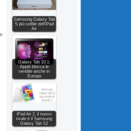
Samsung Galaxy Tab
S più sottile dell'iPad
Air
on
Galaxy Tab 10.1:
Apple blocca le
vendite anche in
Europa
iPad Air 2, il nuovo
rivale è il Samsung
Galaxy Tab S2