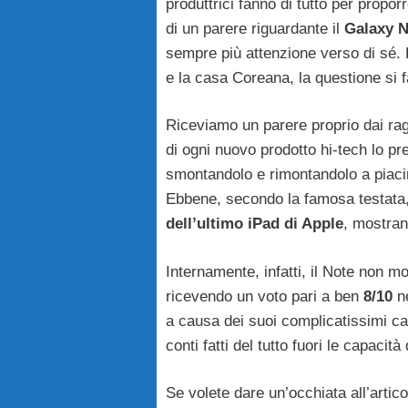
produttrici fanno di tutto per propor
di un parere riguardante il
Galaxy N
sempre più attenzione verso di sé.
e la casa Coreana, la questione si f
Riceviamo un parere proprio dai ra
di ogni nuovo prodotto hi-tech lo p
smontandolo e rimontandolo a piac
Ebbene, secondo la famosa testata
dell’ultimo iPad di Apple
, mostran
Internamente, infatti, il Note non m
ricevendo un voto pari a ben
8/10
ne
a causa dei suoi complicatissimi ca
conti fatti del tutto fuori le capaci
Se volete dare un’occhiata all’artic