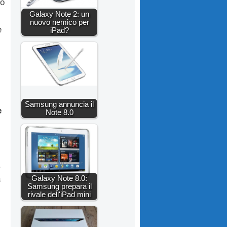
mo
Galaxy Note 2: un
nuovo nemico per
e
iPad?
Samsung annuncia il
e
Note 8.0
,
a
Galaxy Note 8.0:
Samsung prepara il
rivale dell'iPad mini