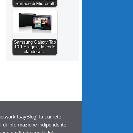
Surface di Microsoft
Samsung Galaxy Tab
10.1 è legale, la corte
olandese…
network IsayBlog! la cui rete
ci di informazione indipendente
passionati ed esperti del