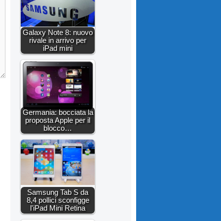
Galaxy Note 8: nuovo
rivale in arrivo per
iPad mini
Germania: bocciata la
proposta Apple per il
blocco…
Samsung Tab S da
8,4 pollici sconfigge
l'iPad Mini Retina