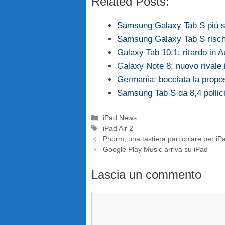
Related Posts:
Samsung Galaxy Tab S più sot
Samsung Galaxy Tab S rischia
Galaxy Tab 10.1: ritardo in A
Galaxy Note 8: nuovo rivale i
Germania: bocciata la propo
Samsung Tab S da 8,4 pollici
Categorie
iPad News
Tag
iPad Air 2
Phorm, una tastiera particolare per iP
Google Play Music arriva su iPad
Lascia un commento
Commento