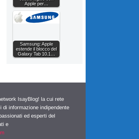
Apple per…
Samsung: Apple
estende il blocco del
Galaxy Tab 10.1…
network IsayBlog! la cui rete
ci di informazione indipendente
passionati ed esperti del
ti e
om