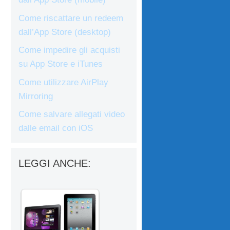
Come riscattare un redeem
dall’App Store (desktop)
Come impedire gli acquisti
su App Store e iTunes
Come utilizzare AirPlay
Mirroring
Come salvare allegati video
dalle email con iOS
LEGGI ANCHE: