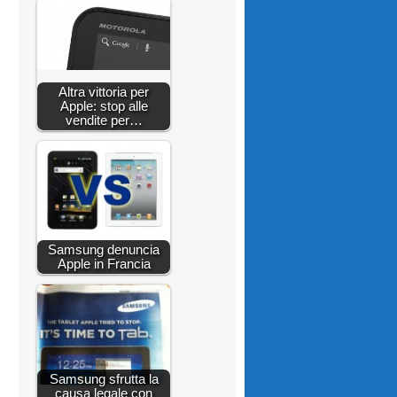
Altra vittoria per
Apple: stop alle
vendite per…
Samsung denuncia
Apple in Francia
Samsung sfrutta la
causa legale con