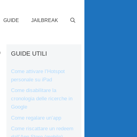
GUIDE
JAILBREAK
ò
GUIDE UTILI
Come attivare l’Hotspot
personale su iPad
Come disabilitare la
cronologia delle ricerche in
Google
Come regalare un’app
Come riscattare un redeem
dall’App Store (mobile)