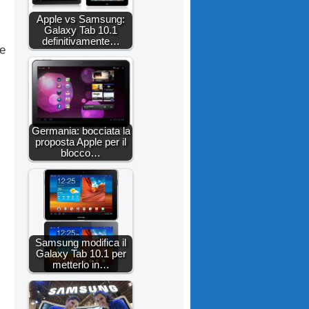
Apple vs Samsung:
Galaxy Tab 10.1
definitivamente…
te
Germania: bocciata la
proposta Apple per il
blocco…
Samsung modifica il
Galaxy Tab 10.1 per
metterlo in…