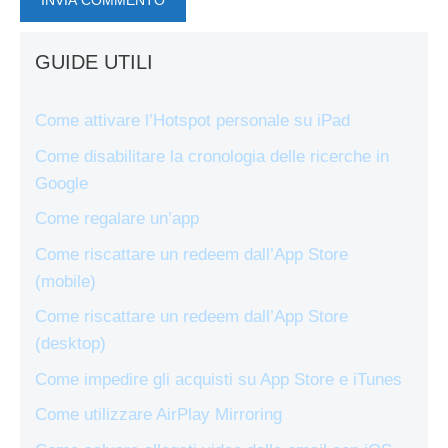
GUIDE UTILI
Come attivare l’Hotspot personale su iPad
Come disabilitare la cronologia delle ricerche in
Google
Come regalare un’app
Come riscattare un redeem dall’App Store
(mobile)
Come riscattare un redeem dall’App Store
(desktop)
Come impedire gli acquisti su App Store e iTunes
Come utilizzare AirPlay Mirroring