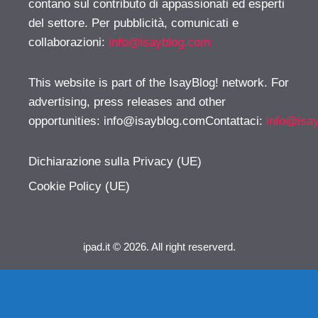
contano sul contributo di appassionati ed esperti
del settore. Per pubblicità, comunicati e
collaborazioni:
info@isayblog.com
This website is part of the IsayBlog! network. For
advertising, press releases and other
opportunities:
info@isayblog.comContattaci
:
info@isa
Dichiarazione sulla Privacy (UE)
Cookie Policy (UE)
ipad.it © 2026. All right reserverd.