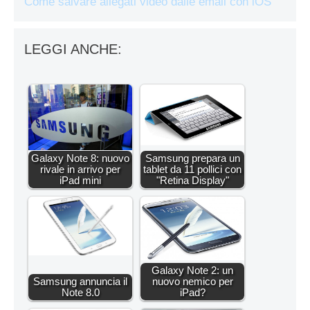
Come salvare allegati video dalle email con iOS
LEGGI ANCHE:
Galaxy Note 8: nuovo
Samsung prepara un
rivale in arrivo per
tablet da 11 pollici con
iPad mini
"Retina Display"
Galaxy Note 2: un
Samsung annuncia il
nuovo nemico per
Note 8.0
iPad?