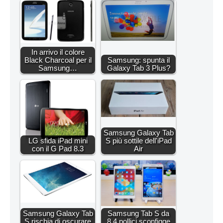
In arrivo il colore
Black Charcoal per il
Samsung: spunta il
Samsung…
Galaxy Tab 3 Plus?
Samsung Galaxy Tab
LG sfida iPad mini
S più sottile dell'iPad
con il G Pad 8.3
Air
Samsung Galaxy Tab
Samsung Tab S da
S rischia di oscurare
8,4 pollici sconfigge