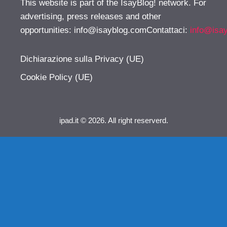
This website is part of the IsayBlog! network. For
advertising, press releases and other
opportunities:
info@isayblog.comContattaci
:
info@isa
Dichiarazione sulla Privacy (UE)
Cookie Policy (UE)
ipad.it © 2026. All right reserverd.