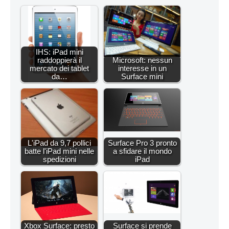
IHS: iPad mini
raddoppierà il
Microsoft: nessun
mercato dei tablet
interesse in un
da…
Surface mini
L'iPad da 9,7 pollici
Surface Pro 3 pronto
batte l'iPad mini nelle
a sfidare il mondo
spedizioni
iPad
Xbox Surface: presto
Surface si prende