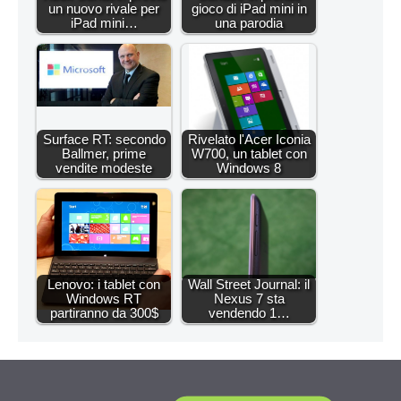
un nuovo rivale per
gioco di iPad mini in
iPad mini…
una parodia
Surface RT: secondo
Rivelato l'Acer Iconia
Ballmer, prime
W700, un tablet con
vendite modeste
Windows 8
Lenovo: i tablet con
Wall Street Journal: il
Windows RT
Nexus 7 sta
partiranno da 300$
vendendo 1…