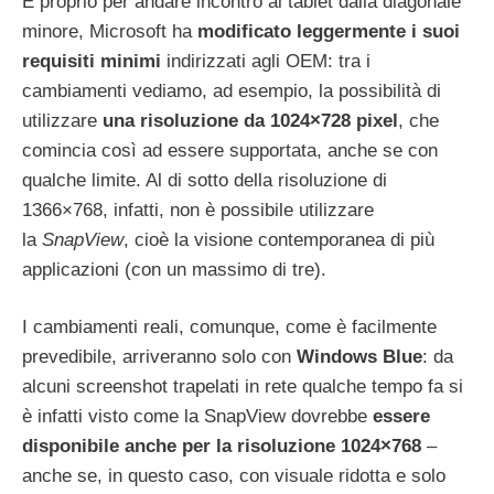
E proprio per andare incontro ai tablet dalla diagonale
minore, Microsoft ha
modificato leggermente i suoi
requisiti minimi
indirizzati agli OEM: tra i
cambiamenti vediamo, ad esempio, la possibilità di
utilizzare
una risoluzione da 1024×728 pixel
, che
comincia così ad essere supportata, anche se con
qualche limite. Al di sotto della risoluzione di
1366×768, infatti, non è possibile utilizzare
la
SnapView
, cioè la visione contemporanea di più
applicazioni (con un massimo di tre).
I cambiamenti reali, comunque, come è facilmente
prevedibile, arriveranno solo con
Windows Blue
: da
alcuni screenshot trapelati in rete qualche tempo fa si
è infatti visto come la SnapView dovrebbe
essere
disponibile anche per la risoluzione 1024×768
–
anche se, in questo caso, con visuale ridotta e solo