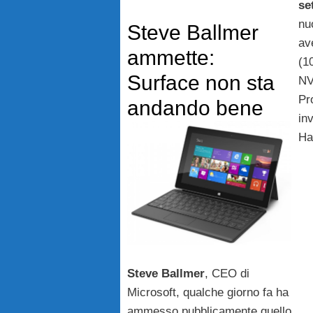
se
nu
Steve Ballmer
av
ammette:
(1
Surface non sta
NV
Pr
andando bene
in
Ha
Steve Ballmer
, CEO di
Microsoft, qualche giorno fa ha
ammesso pubblicamente quello