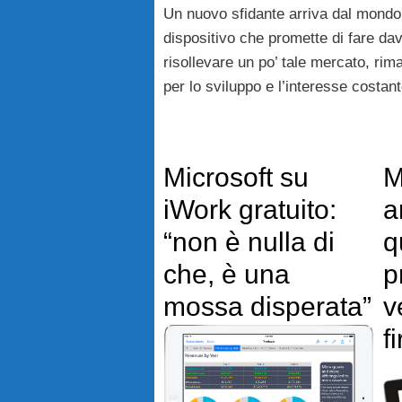
Un nuovo sfidante arriva dal mond
dispositivo che promette di fare davv
risollevare un po’ tale mercato, rim
per lo sviluppo e l’interesse costant
Microsoft su
M
iWork gratuito:
a
“non è nulla di
q
che, è una
p
mossa disperata”
v
fi