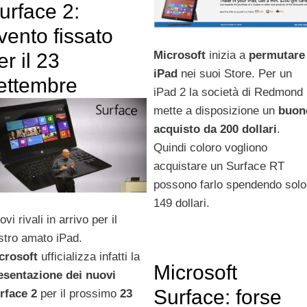
urface 2:
vento fissato
Microsoft
inizia a
permutare
er il 23
iPad
nei suoi Store. Per un
ettembre
iPad 2 la società di Redmond
mette a disposizione un
buon
acquisto da 200 dollari
.
Quindi coloro vogliono
acquistare un Surface RT
possono farlo spendendo solo
149 dollari.
vi rivali in arrivo per il
stro amato iPad.
crosoft
ufficializza infatti la
Microsoft
esentazione dei nuovi
Surface: forse
rface 2
per il prossimo
23