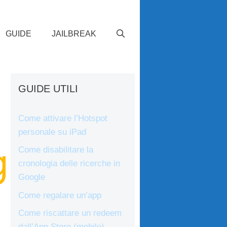
GUIDE
JAILBREAK
GUIDE UTILI
Come attivare l’Hotspot
personale su iPad
Come disabilitare la
cronologia delle ricerche in
Google
Come regalare un’app
Come riscattare un redeem
dall’App Store (mobile)