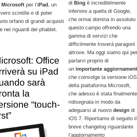
di
Bing
è incredibilmente
o
Microsoft
per l’
iPad
, un
inferiore a quella di Google,
ero scintille e di poter
che ormai domina in assoluto
asto orfano di grandi acquisti
questo campo offrendo una
e nei riguardi dei phablet.
gamma di servizi che
difficilmente troverà paragoni
altrove. Ma oggi siamo qui pe
icrosoft: Office
parlarvi proprio di
un
importante aggiornamen
rriverà su iPad
che coinvolge la versione iOS
uando sarà
della piattaforma Microsoft,
ronta la
che adesso è stata finalmente
ridisegnata in modo da
ersione “touch-
adeguarsi al nuovo
design
di
rst”
iOS 7. Riportiamo di seguito il
breve changelog riguardante
l’aggiornamento