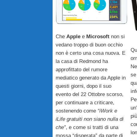
Che
Apple
e
Microsoft
non si
vedano troppo di buon occhio
Qu
non è certo una cosa nuova. E
or
la casa di Redmond ha
Ne
approfittato del rumore
se
mediatico generato da Apple in
qu
questi giorni, dopo il suo
in
evento del 22 Ottobre scorso,
Pe
per continuare a criticare,
un
sostenendo come
“iWork e
pi
iLife gratuiti non siano nulla di
co
che”
, e come si tratti di una
lo
mossa “disperata” da parte di