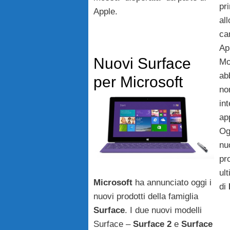
pr
Apple.
al
ca
Ap
Nuovi Surface
Mo
ab
per Microsoft
no
in
ap
Og
nu
pr
ul
Microsoft
ha annunciato oggi i
di
nuovi prodotti della famiglia
Surface
. I due nuovi modelli
Surface –
Surface 2
e
Surface