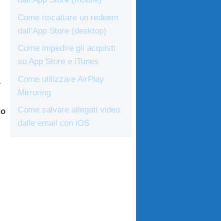
Come riscattare un redeem
dall’App Store (desktop)
Come impedire gli acquisti
su App Store e iTunes
Come utilizzare AirPlay
r
Mirroring
Come salvare allegati video
to
dalle email con iOS