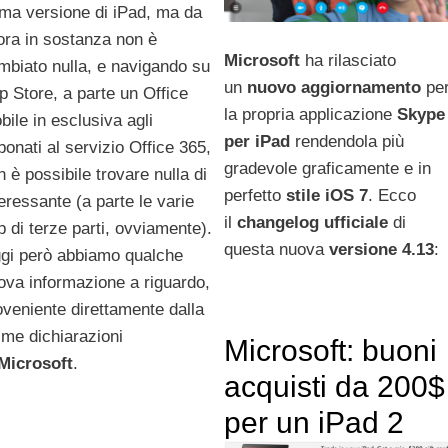
ima versione di iPad, ma da
lora in sostanza non è
Microsoft
ha rilasciato
mbiato nulla, e navigando su
un
nuovo
aggiornamento
pe
p Store, a parte un Office
la propria applicazione
Skype
bile in esclusiva agli
per
iPad
rendendola più
bonati al servizio Office 365,
gradevole graficamente e in
n è possibile trovare nulla di
perfetto
stile iOS 7
. Ecco
teressante (a parte le varie
il
changelog
ufficiale
di
p di terze parti, ovviamente).
questa nuova
versione 4.13
:
gi però abbiamo qualche
ova informazione a riguardo,
oveniente direttamente dalla
time dichiarazioni
Microsoft: buoni
Microsoft
.
acquisti da 200$
per un iPad 2