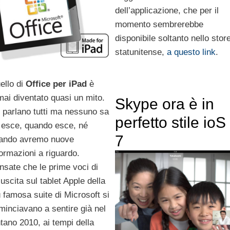
dell’applicazione, che per il
momento sembrerebbe
disponibile soltanto nello stor
statunitense,
a questo link
.
ello di
Office per iPad
è
mai diventato quasi un mito.
Skype ora è in
 parlano tutti ma nessuno sa
perfetto stile ioS
 esce, quando esce, né
7
ando avremo nuove
formazioni a riguardo.
nsate che le prime voci di
’uscita sul tablet Apple della
ù famosa suite di Microsoft si
minciavano a sentire già nel
ntano 2010, ai tempi della