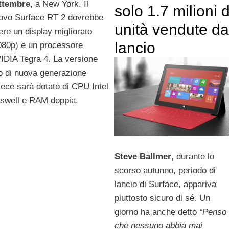
ttembre
, a New York. Il
solo 1.7 milioni d
ovo Surface RT 2 dovrebbe
unità vendute da
ere un display migliorato
lancio
080p) e un processore
IDIA Tegra 4. La versione
o di nuova generazione
vece sarà dotato di CPU Intel
swell e RAM doppia.
Steve Ballmer
, durante lo
scorso autunno, periodo di
lancio di Surface, appariva
piuttosto sicuro di sé. Un
giorno ha anche detto
“Penso
che nessuno abbia mai