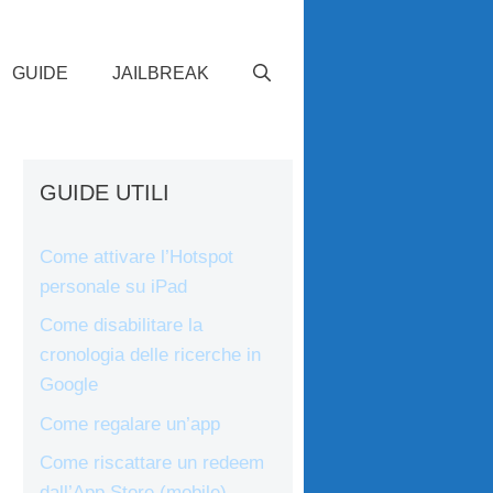
GUIDE
JAILBREAK
GUIDE UTILI
Come attivare l’Hotspot
personale su iPad
Come disabilitare la
cronologia delle ricerche in
Google
Come regalare un’app
Come riscattare un redeem
dall’App Store (mobile)