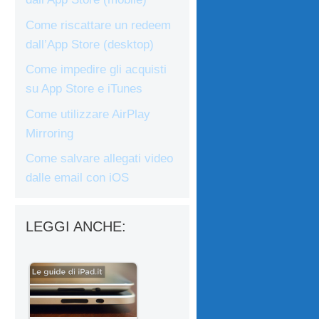
Come riscattare un redeem
dall’App Store (desktop)
Come impedire gli acquisti
su App Store e iTunes
Come utilizzare AirPlay
Mirroring
Come salvare allegati video
dalle email con iOS
LEGGI ANCHE: