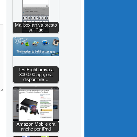
Mailbox arriva presto
su iPad
TestFlight arriva a
300.000 app, ora
disponibile…
Amazon Mobile ora
anche per iPad