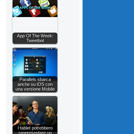
App Of The Week:
Tweetbot
Parallels sbarca
anche su iOS con
una versione Mobile
I tablet potrebbero
rappresentare un