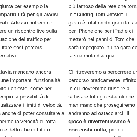
più famoso della rete che torn
giunta per esempio la
in “
Talking Tom Jetski
“. Il
mpatibilità per gli avvisi
gioco è totalmente gratuito si
cali
. Adesso potremmo
per iPhone che per iPad e ci
ere un riscontro live sulla
metterò nei panni di Tom che
uazione del traffico per
sarà impegnato in una gara c
lutare così percorsi
la sua moto d’acqua.
ernativi.
CI ritroveremo a percorrere u
ttavia mancano ancora
percorso praticamente infinito
cune importanti funzionalità
in cui dovremmo riuscire a
lto richieste, come per
schivare tutti gli ostacoli che
empio la possibilità di
man mano che proseguiremo
ualizzare i limiti di velocità,
andranno ad ostacolarci.
Il
 anche di poter consultare a
gioco è divertentissimo è
hermo la velocità di rotta.
non costa nulla
, per cui
n è detto che in futuro