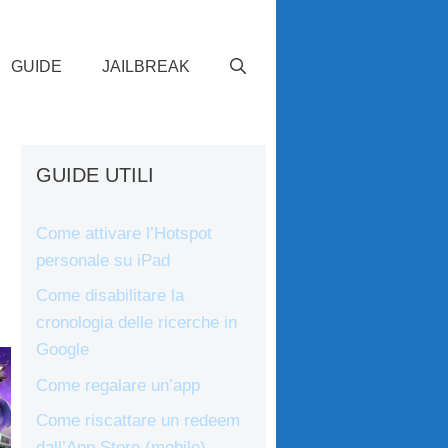
GUIDE
JAILBREAK
GUIDE UTILI
Come attivare l’Hotspot
personale su iPad
Come disabilitare la
cronologia delle ricerche in
Google
Come regalare un’app
Come riscattare un redeem
dall’App Store (mobile)