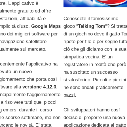
ore. L’applicativo è
talmente gratuito ed offre
Conoscete il famosissimo
stazioni, affidabilità e
gioco “
Talking Tom
“? Si tratt
mplicità d’uso.
Google Maps
di un giochino dove il gatto T
uno dei migliori software per
ripete per filo e per segno tutt
 navigazione satellitare
ciò che gli diciamo con la sua
tualmente sul mercato.
simpatica vocina. E’ un
centemente l’applicativo ha
registratore in realtà che però
cevuto un nuovo
ha suscitato un successo
giornamento che porta così il
stratosferico. Piccoli e piccini
ftware alla
versione 4.12.0
.
ne sono andati praticamente
incipalmente l’aggiornamento
pazzi.
a risolvere tutti quei piccoli
Gli sviluppatori hanno così
g emersi durante il corso
deciso di proporre una nuova
lle scorse settimane, ma non
applicazione dedicata al gatto
ncano le novità. E’ stata