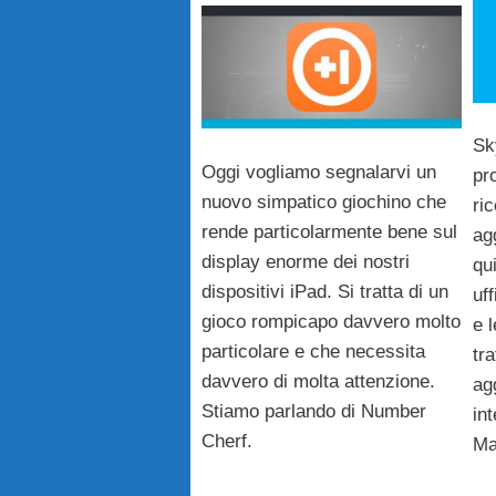
Sk
Oggi vogliamo segnalarvi un
pr
nuovo simpatico giochino che
ri
rende particolarmente bene sul
ag
display enorme dei nostri
qui
dispositivi iPad. Si tratta di un
uf
gioco rompicapo davvero molto
e 
particolare e che necessita
tr
davvero di molta attenzione.
ag
Stiamo parlando di Number
in
Cherf.
Ma