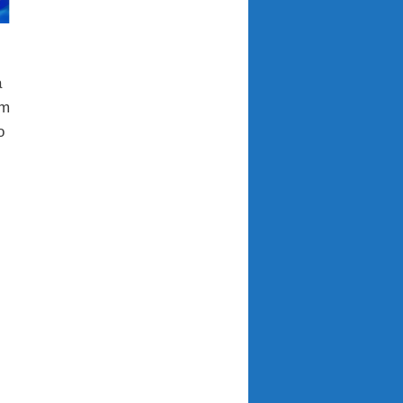
a
om
o