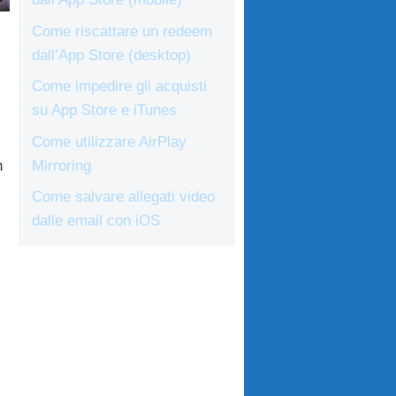
Come riscattare un redeem
dall’App Store (desktop)
Come impedire gli acquisti
su App Store e iTunes
Come utilizzare AirPlay
Mirroring
h
Come salvare allegati video
dalle email con iOS