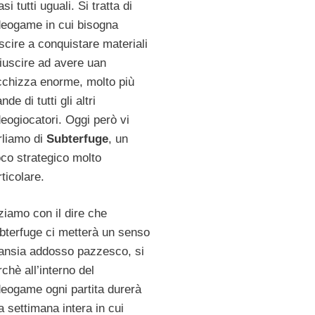
si tutti uguali. Si tratta di
deogame in cui bisogna
uscire a conquistare materiali
riuscire ad avere uan
cchizza enorme, molto più
nde di tutti gli altri
deogiocatori. Oggi però vi
rliamo di
Subterfuge
, un
oco strategico molto
ticolare.
iziamo con il dire che
bterfuge ci metterà un senso
 ansia addosso pazzesco, si
rchè all’interno del
deogame ogni partita durerà
a settimana intera in cui