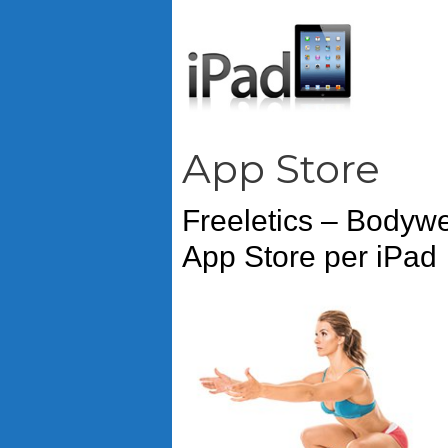
Vai
al
contenuto
App Store
Freeletics – Bodywe
App Store per iPad