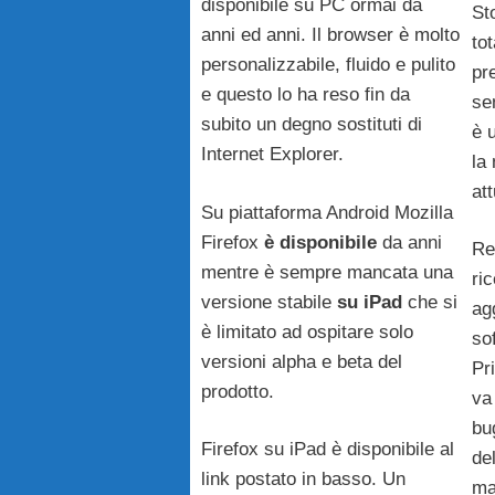
disponibile su PC ormai da
St
anni ed anni. Il browser è molto
to
personalizzabile, fluido e pulito
pre
e questo lo ha reso fin da
se
subito un degno sostituti di
è 
Internet Explorer.
la
at
Su piattaforma Android Mozilla
Firefox
è disponibile
da anni
Re
mentre è sempre mancata una
ri
versione stabile
su iPad
che si
ag
è limitato ad ospitare solo
so
versioni alpha e beta del
Pr
prodotto.
va 
bu
Firefox su iPad è disponibile al
de
link postato in basso. Un
ma