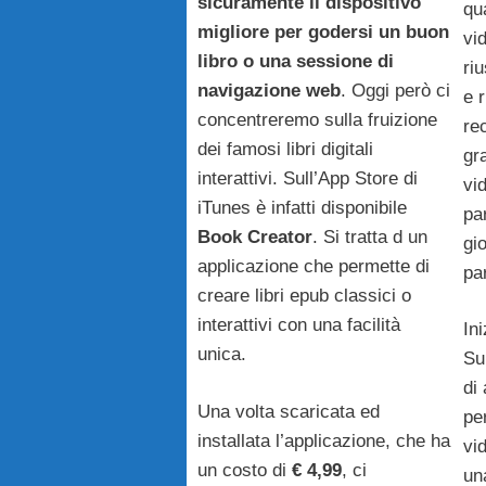
sicuramente il dispositivo
qua
migliore per godersi un buon
vi
libro o una sessione di
ri
navigazione web
. Oggi però ci
e 
concentreremo sulla fruizione
re
dei famosi libri digitali
gra
interattivi. Sull’App Store di
vi
iTunes è infatti disponibile
pa
Book Creator
. Si tratta d un
gi
applicazione che permette di
par
creare libri epub classici o
interattivi con una facilità
In
unica.
Su
di
Una volta scaricata ed
pe
installata l’applicazione, che ha
vi
un costo di
€ 4,99
, ci
un