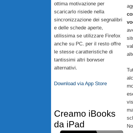
ottima motivazione per
ag
scaricarlo risiede nella
co
sincronizzazione dei segnalibri
vo
e delle schede aperte,
av
utilissima se utilizzare Firefox
sit
anche su PC. per il resto offre
va
le stesse caratteristiche di
alt
tantissimi altri borwser
alternativi.
Tu
al
Download via App Store
mo
es
vis
ma
Creamo iBooks
sc
da iPad
No