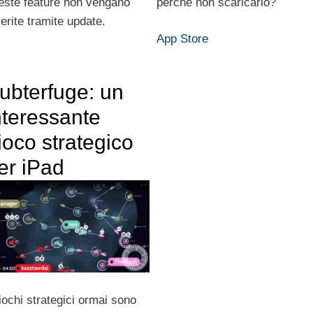
perchè non scaricarlo?
este feature non vengano
serite tramite update.
App Store
ubterfuge: un
nteressante
ioco strategico
er iPad
giochi strategici ormai sono