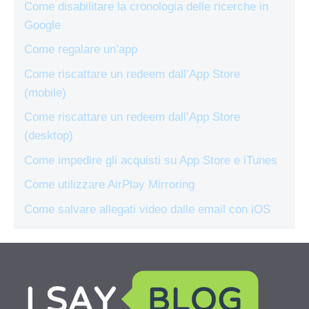
Come disabilitare la cronologia delle ricerche in
Google
Come regalare un’app
Come riscattare un redeem dall’App Store
(mobile)
Come riscattare un redeem dall’App Store
(desktop)
Come impedire gli acquisti su App Store e iTunes
Come utilizzare AirPlay Mirroring
Come salvare allegati video dalle email con iOS