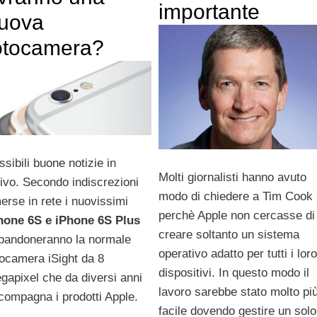
importante
uova
otocamera?
ssibili buone notizie in
Molti giornalisti hanno avuto
rivo. Secondo indiscrezioni
modo di chiedere a Tim Cook i
erse in rete i nuovissimi
perchè Apple non cercasse di
hone 6S e iPhone 6S Plus
creare soltanto un sistema
bandoneranno la normale
operativo adatto per tutti i loro
tocamera iSight da 8
dispositivi. In questo modo il
gapixel che da diversi anni
lavoro sarebbe stato molto pi
compagna i prodotti Apple.
facile dovendo gestire un solo