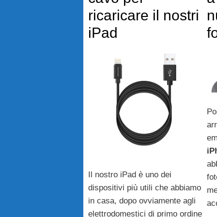
ricaricare il nostri
n
iPad
f
Po
ar
em
iP
ab
Il nostro iPad è uno dei
fo
dispositivi più utili che abbiamo
me
in casa, dopo ovviamente agli
ac
elettrodomestici di primo ordine