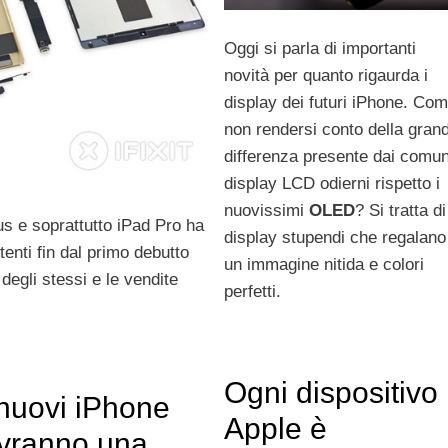
Oggi si parla di importanti
novità per quanto rigaurda i
display dei futuri iPhone. Co
non rendersi conto della gran
differenza presente dai comun
display LCD odierni rispetto i
nuovissimi
OLED
? Si tratta di
s e soprattutto iPad Pro ha
display stupendi che regalano
tenti fin dal primo debutto
un immagine nitida e colori
 degli stessi e le vendite
perfetti.
Ogni dispositivo
 nuovi iPhone
Apple è
vranno una