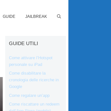
GUIDE
JAILBREAK
GUIDE UTILI
e
Come attivare l’Hotspot
personale su iPad
Come disabilitare la
cronologia delle ricerche in
Google
Come regalare un’app
Come riscattare un redeem
dall’App Store (mobile)