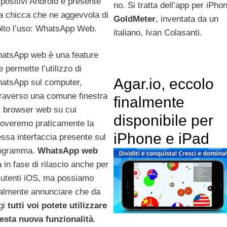
spositivi Android è presente
no. Si tratta dell’app per iPho
a chicca che ne aggevvola di
GoldMeter
, inventata da un
lto l’uso: WhatsApp Web.
italiano, Ivan Colasanti.
atsApp web è una feature
 permette l’utilizzo di
Agar.io, eccolo
atsApp sul computer,
traverso una comune finestra
finalmente
l browser web su cui
disponibile per
troveremo praticamente la
iPhone e iPad
essa interfaccia presente sul
ogramma.
WhatsApp web
a in fase di rilascio anche per
i utenti iOS, ma possiamo
nalmente annunciare che da
gi
tutti voi potete utilizzare
esta nuova funzionalità
.