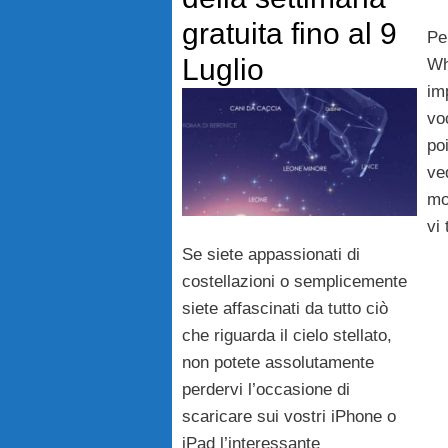
gratuita fino al 9
Pe
Luglio
Wh
im
vo
poi
ve
mo
vi 
Se siete appassionati di
costellazioni o semplicemente
siete affascinati da tutto ciò
che riguarda il cielo stellato,
non potete assolutamente
perdervi l’occasione di
scaricare sui vostri iPhone o
iPad l’interessante