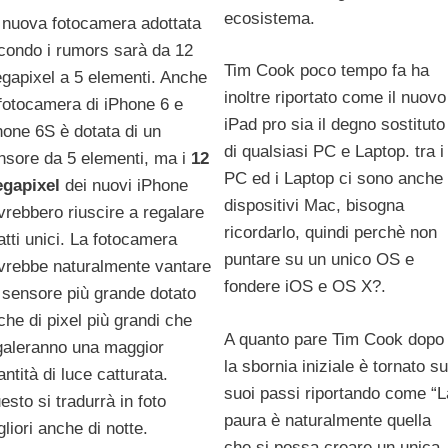
ecosistema.
 nuova fotocamera adottata
condo i rumors sarà da 12
Tim Cook poco tempo fa ha
gapixel a 5 elementi. Anche
inoltre riportato come il nuovo
 fotocamera di iPhone 6 e
iPad pro sia il degno sostituto
hone 6S è dotata di un
di qualsiasi PC e Laptop. tra i
nsore da 5 elementi, ma i
12
PC ed i Laptop ci sono anche 
gapixel
dei nuovi iPhone
dispositivi Mac, bisogna
vrebbero riuscire a regalare
ricordarlo, quindi perchè non
atti unici. La fotocamera
puntare su un unico OS e
vrebbe naturalmente vantare
fondere iOS e OS X?.
 sensore più grande dotato
che di pixel più grandi che
A quanto pare Tim Cook dopo
galeranno una maggior
la sbornia iniziale è tornato su
ntità di luce catturata.
suoi passi riportando come “L
esto si tradurrà in foto
paura è naturalmente quella
gliori anche di notte.
che si possa creare un unica