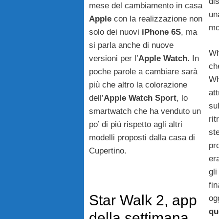
di
mese del cambiamento in casa
un
Apple
con la realizzazione non
mo
solo dei nuovi
iPhone 6S
, ma
si parla anche di nuove
Wh
versioni per l’
Apple Watch
. In
che
poche parole a cambiare sarà
Wh
più che altro la colorazione
at
dell’
Apple Watch Sport
, lo
su
smartwatch che ha venduto un
ri
po’ di più rispetto agli altri
st
modelli proposti dalla casa di
pr
Cupertino.
er
gl
fi
Star Walk 2, app
og
qu
della settimana