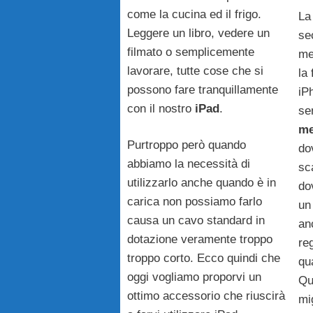
come la cucina ed il frigo.
La
Leggere un libro, vedere un
se
filmato o semplicemente
me
lavorare, tutte cose che si
la
possono fare tranquillamente
iP
con il nostro
iPad
.
se
me
Purtroppo però quando
do
abbiamo la necessità di
sc
utilizzarlo anche quando è in
do
carica non possiamo farlo
un
causa un cavo standard in
an
dotazione veramente troppo
re
troppo corto. Ecco quindi che
qua
oggi vogliamo proporvi un
Qu
ottimo accessorio che riuscirà
mi