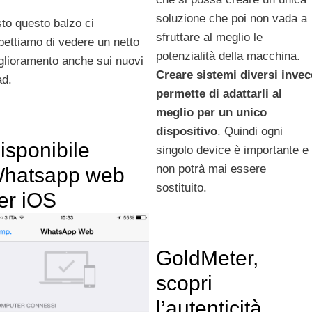
soluzione che poi non vada a
sto questo balzo ci
sfruttare al meglio le
pettiamo di vedere un netto
potenzialità della macchina.
glioramento anche sui nuovi
Creare sistemi diversi invec
ad.
permette di adattarli al
meglio per un unico
dispositivo
. Quindi ogni
isponibile
singolo device è importante e
non potrà mai essere
hatsapp web
sostituito.
er iOS
GoldMeter,
scopri
l’autenticità