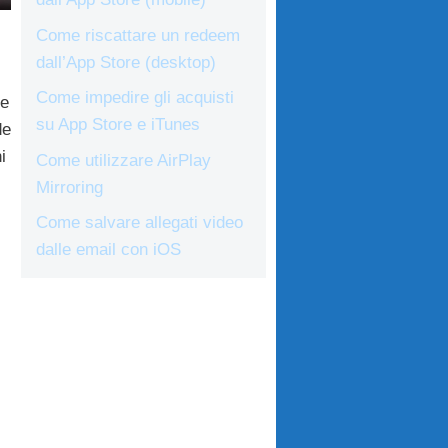
Come riscattare un redeem
dall’App Store (desktop)
Come impedire gli acquisti
me
su App Store e iTunes
de
i
Come utilizzare AirPlay
Mirroring
Come salvare allegati video
dalle email con iOS