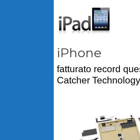
Vai
al
contenuto
iPhone
fatturato record qu
Catcher Technolog