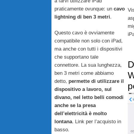
a farvi utilizzare iPad
praticamente ovunque: un
cavo
Vi
lightning di ben 3 metri
.
as
mi
Questo cavo è ovviamente
iP
compatibile non solo con iPad,
ma anche con tutti i dispositivi
che supportano tale
D
connettore. La sua lunghezza,
ben 3 metri come abbiamo
W
detto,
permette di utilizzare il
p
dispositivo a lavoro, sul
divano, nel letto belli comodi
anche se la presa
dell’elettricità è molto
lontana
. Link per l’acquisto in
basso.