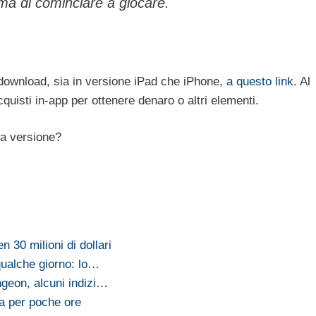
rima di cominciare a giocare.
il download, sia in versione iPad che iPhone,
a questo link
. Al
uisti in-app per ottenere denaro o altri elementi.
va versione?
n 30 milioni di dollari
 qualche giorno: lo…
geon, alcuni indizi…
ra per poche ore