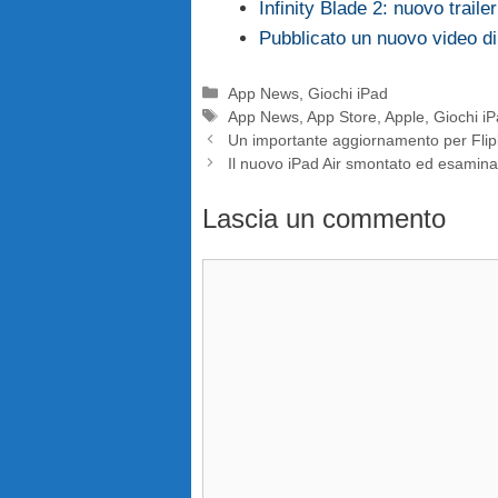
Infinity Blade 2: nuovo trailer
Pubblicato un nuovo video di I
Categorie
App News
,
Giochi iPad
Tag
App News
,
App Store
,
Apple
,
Giochi i
Un importante aggiornamento per Fli
Il nuovo iPad Air smontato ed esaminat
Lascia un commento
Commento