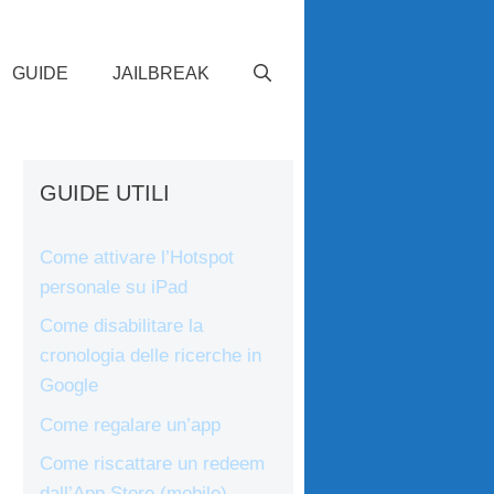
GUIDE
JAILBREAK
GUIDE UTILI
Come attivare l’Hotspot
personale su iPad
Come disabilitare la
cronologia delle ricerche in
Google
Come regalare un’app
Come riscattare un redeem
dall’App Store (mobile)