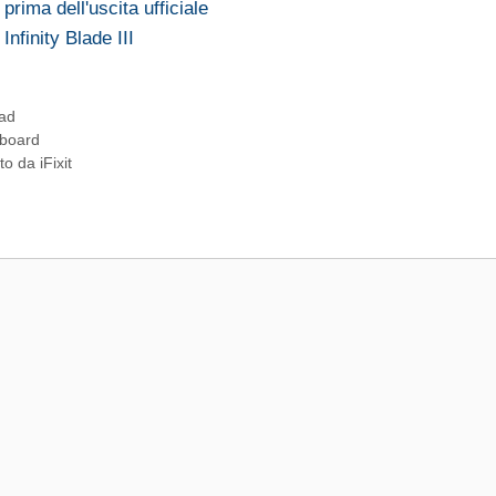
 prima dell'uscita ufficiale
nfinity Blade III
Pad
pboard
o da iFixit