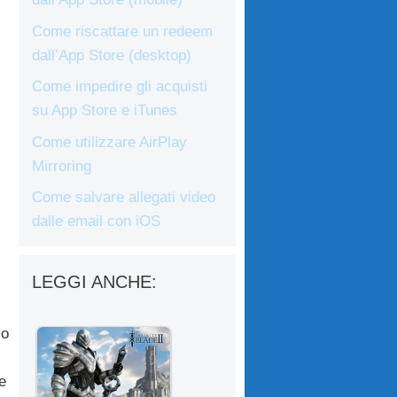
Come riscattare un redeem
dall’App Store (desktop)
Come impedire gli acquisti
su App Store e iTunes
Come utilizzare AirPlay
Mirroring
Come salvare allegati video
dalle email con iOS
LEGGI ANCHE:
io
e