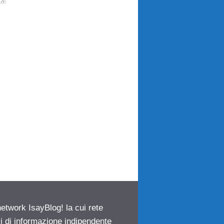
network IsayBlog! la cui rete
ci di informazione indipendente