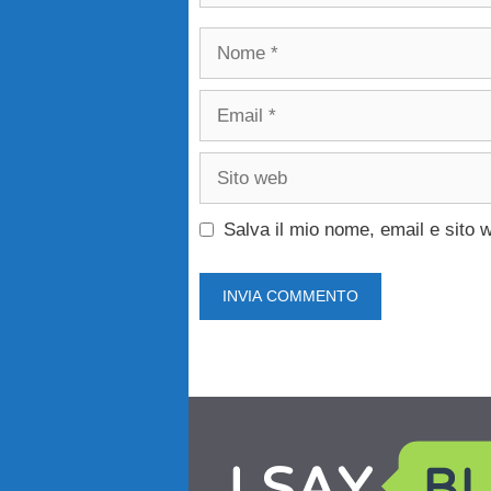
Nome
Email
Sito
web
Salva il mio nome, email e sito