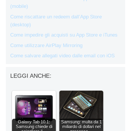
(mobile)
Come riscattare un redeem dall’App Store
(desktop)
Come impedire gli acquisti su App Store e iTunes
Come utilizzare AirPlay Mirroring
Come salvare allegati video dalle email con iOS
LEGGI ANCHE:
Galaxy Tab 10.1:
Samsung: multa da 1
Samsung chiede di
miliardo di dollari nel