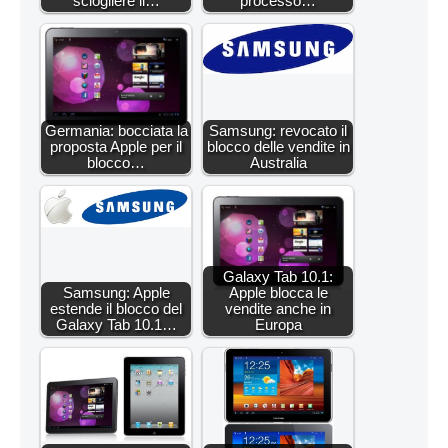
sciogliere il…
processo…
Germania: bocciata la
Samsung: revocato il
proposta Apple per il
blocco delle vendite in
blocco…
Australia
Galaxy Tab 10.1:
Samsung: Apple
Apple blocca le
estende il blocco del
vendite anche in
Galaxy Tab 10.1…
Europa