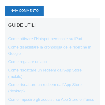
GUIDE UTILI
Come attivare l’Hotspot personale su iPad
Come disabilitare la cronologia delle ricerche in
Google
Come regalare un’app
Come riscattare un redeem dall’App Store
(mobile)
Come riscattare un redeem dall’App Store
(desktop)
Come impedire gli acquisti su App Store e iTunes