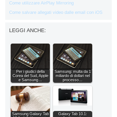
Come utilizzare AirPlay Mirroring
Come salvare allegati video dalle email con iOS
LEGGI ANCHE:
Per i giudici della
Samsung: multa da 1
Corea del Sud, Apple
miliardo di dollari nel
e Samsung…
processo…
Samsung Galaxy Tab
Galaxy Tab 10.1: