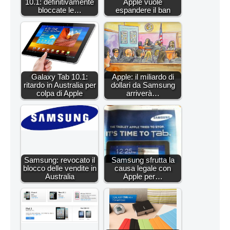
10.1: definitivamente
Apple vuole
bloccate le…
espandere il ban
Galaxy Tab 10.1:
Apple: il miliardo di
ritardo in Australia per
dollari da Samsung
colpa di Apple
arriverà…
Samsung: revocato il
Samsung sfrutta la
blocco delle vendite in
causa legale con
Australia
Apple per…