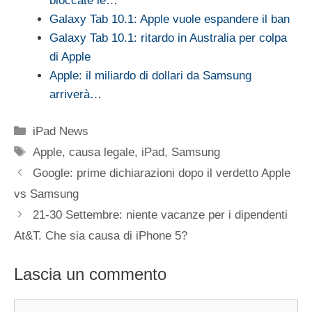
bloccate le…
Galaxy Tab 10.1: Apple vuole espandere il ban
Galaxy Tab 10.1: ritardo in Australia per colpa
di Apple
Apple: il miliardo di dollari da Samsung
arriverà…
Categorie
iPad News
Tag
Apple
,
causa legale
,
iPad
,
Samsung
Google: prime dichiarazioni dopo il verdetto Apple
vs Samsung
21-30 Settembre: niente vacanze per i dipendenti
At&T. Che sia causa di iPhone 5?
Lascia un commento
Commento