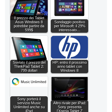
Il prezzo dei Tablet
Asus Windows 8
Sondaggio positivo
potrebbe partire da
per Mirosoft: il 29%
599$
interessato…
Svelato il prezzo del
HP: entro il prossimo
ThinkPad Tablet 2:
anno tablet con
799 dollari
Windows 8
Sony porterà il
servizio Music
Altro rivale per iPad:
Unlimited anche su
Sony presenta
iPad
l'Xperia Tablet Z