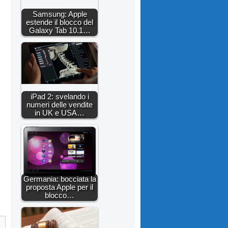
Samsung: Apple
estende il blocco del
Galaxy Tab 10.1…
iPad 2: svelando i
numeri delle vendite
in UK e USA…
Germania: bocciata la
proposta Apple per il
blocco…