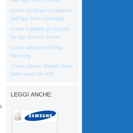
Come riscattare un redeem
dall’App Store (desktop)
Come impedire gli acquisti
su App Store e iTunes
Come utilizzare AirPlay
Mirroring
Come salvare allegati video
dalle email con iOS
LEGGI ANCHE:
o