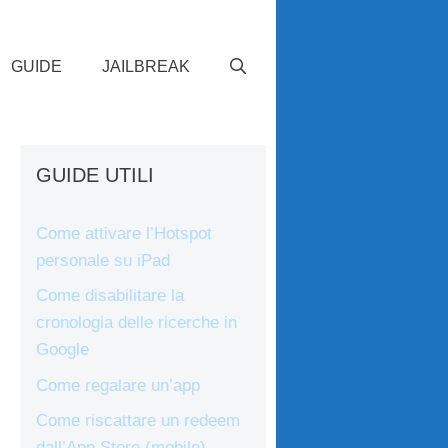
GUIDE
JAILBREAK
GUIDE UTILI
Come attivare l’Hotspot
personale su iPad
Come disabilitare la
cronologia delle ricerche in
Google
Come regalare un’app
Come riscattare un redeem
dall’App Store (mobile)