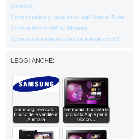
(desktop)
Come impedire gli acquisti su App Store e iTunes
Come utilizzare AirPlay Mirroring
Come salvare allegati video dalle email con iOS
LEGGI ANCHE:
Samsung: revocato il
Germania: bocciata la
blocco delle vendite in
proposta Apple per il
Australia
blocco…