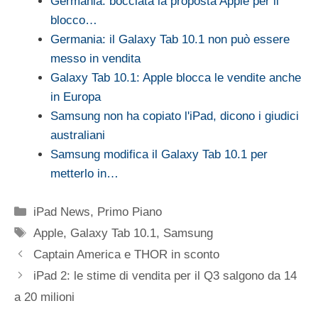
Germania: bocciata la proposta Apple per il
blocco…
Germania: il Galaxy Tab 10.1 non può essere
messo in vendita
Galaxy Tab 10.1: Apple blocca le vendite anche
in Europa
Samsung non ha copiato l'iPad, dicono i giudici
australiani
Samsung modifica il Galaxy Tab 10.1 per
metterlo in…
Categorie
iPad News
,
Primo Piano
Tag
Apple
,
Galaxy Tab 10.1
,
Samsung
Captain America e THOR in sconto
iPad 2: le stime di vendita per il Q3 salgono da 14
a 20 milioni