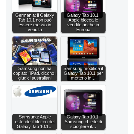
Germania: il Galaxy
Galaxy Tab 10.1:
Tab 10.1 non può
Apple blocca le
essere messo in
vendite anche in
vendita
Europa
Samsung non ha
Samsung modifica il
copiato l'iPad, dicono i
Galaxy Tab 10.1 per
giudici australiani
metterlo in…
Samsung: Apple
Galaxy Tab 10.1:
estende il blocco del
Samsung chiede di
Galaxy Tab 10.1…
sciogliere il…