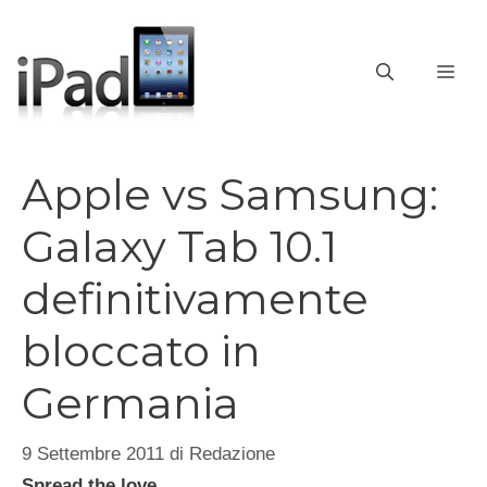
Vai
al
contenuto
ME
Apple vs Samsung:
Galaxy Tab 10.1
definitivamente
bloccato in
Germania
9 Settembre 2011
di
Redazione
Spread the love