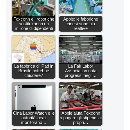
Foxconn e i robot che
Apple: le fabbriche
sostituiranno un
cinesi sono più
milione di dipendenti
reattive
La fabbrica di iPad in
La Fair Labor
Brasile potrebbe
Association nota
chiudere?
progressi negli…
Cina Labor Watch e le
Apple aiuta Foxconn
autorità locali
a pagare gli stipendi ai
monitorano…
propri…