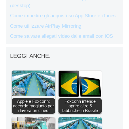
(desktop)
Come impedire gli acquisti su App Store e iTunes
Come utilizzare AirPlay Mirroring
Come salvare allegati video dalle email con iOS
LEGGI ANCHE:
Apple e Foxconn:
Foxconn intende
accordo raggiunto per
aprire altre 5
i lavoratori cinesi
fabbriche in Brasile