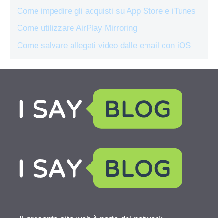
Come impedire gli acquisti su App Store e iTunes
Come utilizzare AirPlay Mirroring
Come salvare allegati video dalle email con iOS