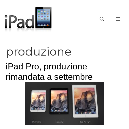
Vai
al
contenuto
ME
produzione
iPad Pro, produzione
rimandata a settembre