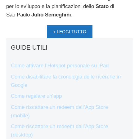
per lo sviluppo e la pianificazioni dello
Stato
di
Sao
Paulo
Julio
Semeghini
.
+ LEGGI TUTTO
GUIDE UTILI
Come attivare l’Hotspot personale su iPad
Come disabilitare la cronologia delle ricerche in
Google
Come regalare un’app
Come riscattare un redeem dall’App Store
(mobile)
Come riscattare un redeem dall’App Store
(desktop)