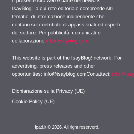
Il presente sito web è parte del network
IsayBlog! la cui rete editoriale comprende siti
tematici di informazione indipendente che
contano sul contributo di appassionati ed esperti
del settore. Per pubblicità, comunicati e
collaborazioni:
info@isayblog.com
This website is part of the IsayBlog! network. For
advertising, press releases and other
opportunities:
info@isayblog.comContattaci
:
info@isa
Dichiarazione sulla Privacy (UE)
Cookie Policy (UE)
ipad.it © 2026. All right reserverd.