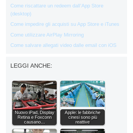
Come riscattare un redeem dall’App Store
(desktop)
Come impedire gli acquisti su App Store e iTunes
Come utilizzare AirPlay Mirroring
Come salvare allegati video dalle email con iOS
LEGGI ANCHE:
Nuovo iPad, Display
Apple: le fabbriche
Retina e Foxconn
cinesi sono più
causano…
reattive