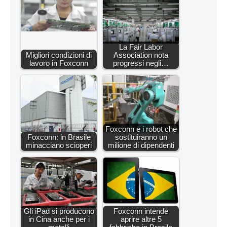
La Fair Labor
Migliori condizioni di
Association nota
lavoro in Foxconn
progressi negli…
Foxconn e i robot che
Foxconn: in Brasile
sostituiranno un
minacciano scioperi
milione di dipendenti
Gli iPad si producono
Foxconn intende
in Cina anche per i
aprire altre 5