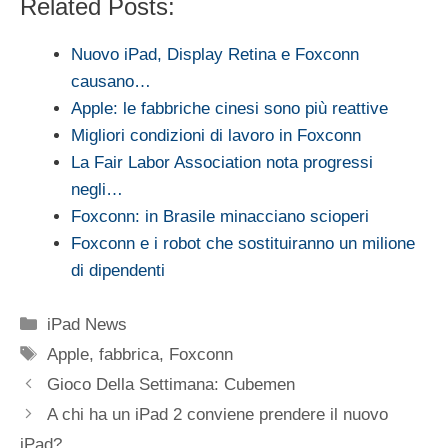
Related Posts:
Nuovo iPad, Display Retina e Foxconn
causano…
Apple: le fabbriche cinesi sono più reattive
Migliori condizioni di lavoro in Foxconn
La Fair Labor Association nota progressi
negli…
Foxconn: in Brasile minacciano scioperi
Foxconn e i robot che sostituiranno un milione
di dipendenti
Categorie
iPad News
Tag
Apple
,
fabbrica
,
Foxconn
Gioco Della Settimana: Cubemen
A chi ha un iPad 2 conviene prendere il nuovo
iPad?