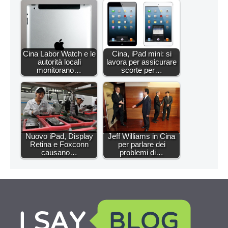
Cina Labor Watch e le
Cina, iPad mini: si
autorità locali
lavora per assicurare
monitorano…
scorte per…
Nuovo iPad, Display
Jeff Williams in Cina
Retina e Foxconn
per parlare dei
causano…
problemi di…