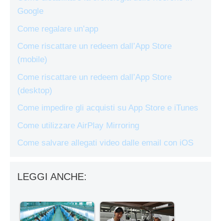
Google
Come regalare un’app
Come riscattare un redeem dall’App Store
(mobile)
Come riscattare un redeem dall’App Store
(desktop)
Come impedire gli acquisti su App Store e iTunes
Come utilizzare AirPlay Mirroring
Come salvare allegati video dalle email con iOS
LEGGI ANCHE: