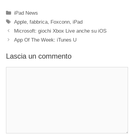
Categorie
iPad News
Tag
Apple
,
fabbrica
,
Foxconn
,
iPad
Microsoft: giochi Xbox Live anche su iOS
App Of The Week: iTunes U
Lascia un commento
Commento