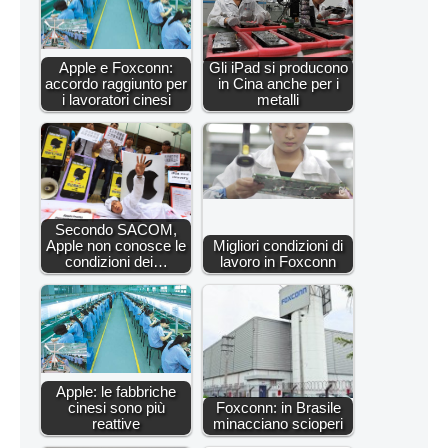
Apple e Foxconn:
Gli iPad si producono
accordo raggiunto per
in Cina anche per i
i lavoratori cinesi
metalli
Secondo SACOM,
Apple non conosce le
Migliori condizioni di
condizioni dei…
lavoro in Foxconn
Apple: le fabbriche
cinesi sono più
Foxconn: in Brasile
reattive
minacciano scioperi