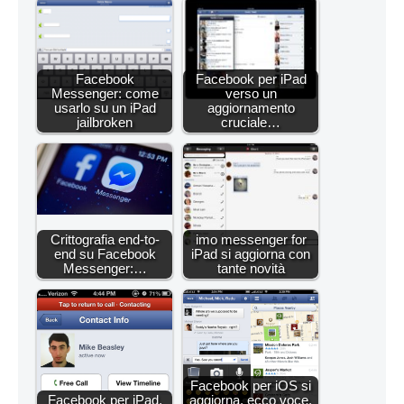
Facebook
Facebook per iPad
Messenger: come
verso un
usarlo su un iPad
aggiornamento
jailbroken
cruciale…
Crittografia end-to-
imo messenger for
end su Facebook
iPad si aggiorna con
Messenger:…
tante novità
Facebook per iOS si
Facebook per iPad,
aggiorna, ecco voce,