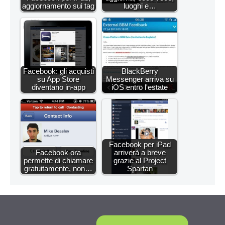
aggiornamento sui tag
luoghi e…
Facebook: gli acquisti
BlackBerry
su App Store
Messenger arriva su
diventano in-app
iOS entro l'estate
Facebook per iPad
Facebook ora
arriverà a breve
permette di chiamare
grazie al Project
gratuitamente, non…
Spartan