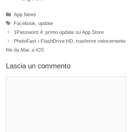
Categorie
App News
Tag
Facebook
,
update
1Password 4: primo update su App Store
PhotoFast i-FlashDrive HD, trasferire velocemente
file da Mac a iOS
Lascia un commento
Commento