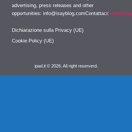
advertising, press releases and other
opportunities:
info@isayblog.comContattaci
:
info@isa
Dichiarazione sulla Privacy (UE)
Cookie Policy (UE)
ipad.it © 2026. All right reserverd.