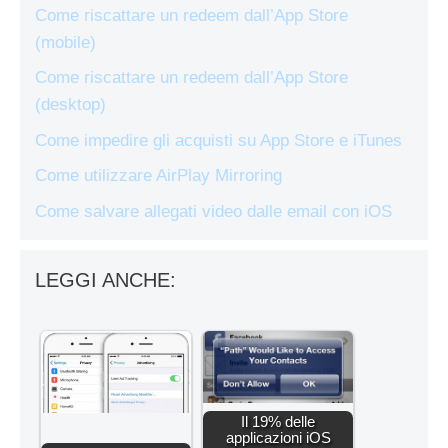
Come riscattare un redeem dall’App Store
(mobile)
Come riscattare un redeem dall’App Store
(desktop)
Come impedire gli acquisti su App Store e iTunes
Come utilizzare AirPlay Mirroring
Come salvare allegati video dalle email con iOS
LEGGI ANCHE:
Il 19% delle
applicazioni iOS