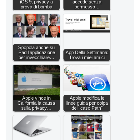
iOS 9, privacy a
accede senza
prova di bomba
permesso…
Spopola anche su
iPad l'applicazione
App Della Settimana:
per invecchiare…
Trova i miei amici
Apple vince in
Apple modifica le
California la causa
linee guida per colpa
sulla privacy…
del "caso Path"