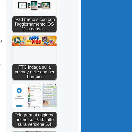
.
iPad meno sicuri con
l'aggiornamento iOS
11 a causa…
o
e
FTC indaga sulla
privacy nelle app per
bambini
Telegram si aggiorna
anche su iPad: tutto
sulla versione 5.4