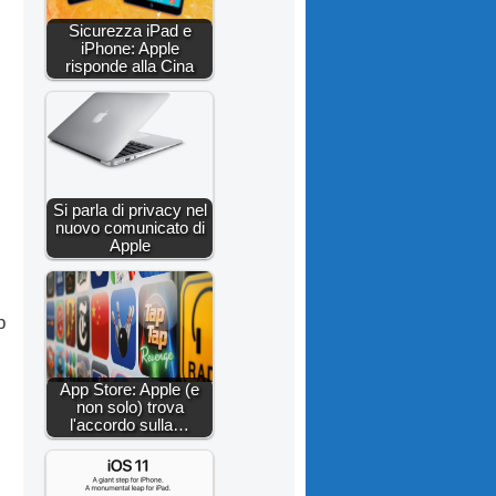
Sicurezza iPad e
iPhone: Apple
risponde alla Cina
Si parla di privacy nel
nuovo comunicato di
Apple
p
App Store: Apple (e
non solo) trova
l'accordo sulla…