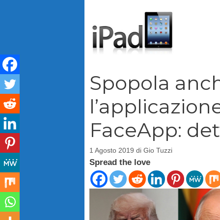
Vai
al
contenuto
Spopola anch
l’applicazion
FaceApp: dett
1 Agosto 2019
di
Gio Tuzzi
Spread the love