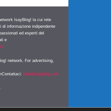
network IsayBlog! la cui rete
ci di informazione indipendente
passionati ed esperti del
ti e
om
log! network. For advertising,
mContattaci
:
info@isayblog.com
)