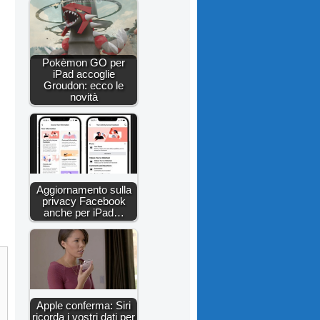
Pokèmon GO per
iPad accoglie
Groudon: ecco le
novità
Aggiornamento sulla
privacy Facebook
anche per iPad…
Apple conferma: Siri
ricorda i vostri dati per