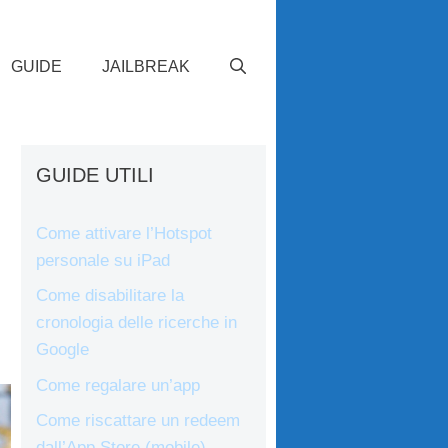
GUIDE
JAILBREAK
GUIDE UTILI
Come attivare l’Hotspot
personale su iPad
Come disabilitare la
cronologia delle ricerche in
Google
Come regalare un’app
Come riscattare un redeem
dall’App Store (mobile)