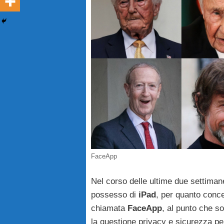
FaceApp
Nel corso delle ultime due settiman
possesso di
iPad
, per quanto conce
chiamata
FaceApp
, al punto che s
la questione privacy e sicurezza per