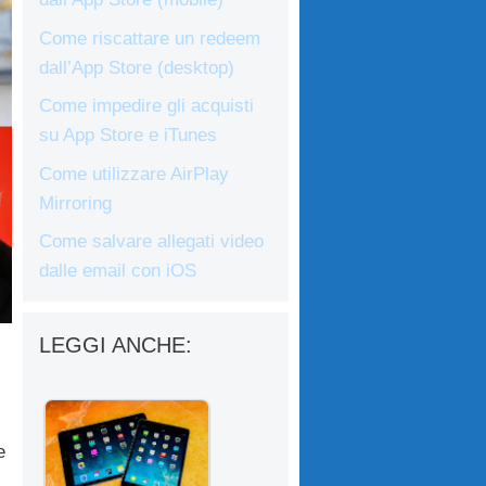
Come riscattare un redeem
dall’App Store (desktop)
Come impedire gli acquisti
su App Store e iTunes
Come utilizzare AirPlay
Mirroring
Come salvare allegati video
dalle email con iOS
LEGGI ANCHE:
e