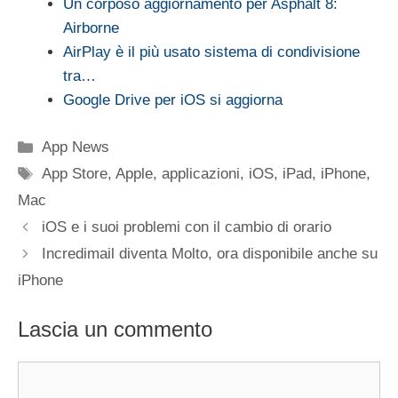
Un corposo aggiornamento per Asphalt 8:
Airborne
AirPlay è il più usato sistema di condivisione
tra…
Google Drive per iOS si aggiorna
Categorie
App News
Tag
App Store
,
Apple
,
applicazioni
,
iOS
,
iPad
,
iPhone
,
Mac
iOS e i suoi problemi con il cambio di orario
Incredimail diventa Molto, ora disponibile anche su
iPhone
Lascia un commento
Commento