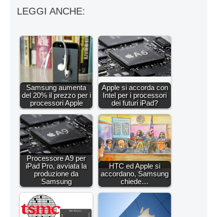
LEGGI ANCHE:
Samsung aumenta
Apple si accorda con
del 20% il prezzo per i
Intel per i processori
processori Apple
dei futuri iPad?
Processore A9 per
iPad Pro, avviata la
HTC ed Apple si
produzione da
accordano, Samsung
Samsung
chiede…