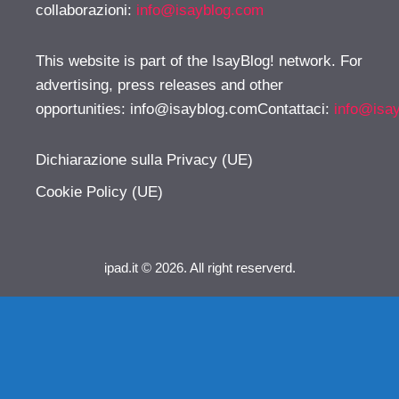
collaborazioni:
info@isayblog.com
This website is part of the IsayBlog! network. For
advertising, press releases and other
opportunities:
info@isayblog.comContattaci
:
info@isa
Dichiarazione sulla Privacy (UE)
Cookie Policy (UE)
ipad.it © 2026. All right reserverd.