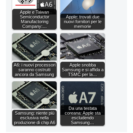
Apple e Taiwan
Semiconductor
Apple: trovati due
Manufactoring
nuovi fornitori per le
Company:…
memorie
A6: i nuovi processori
Apple snobba
saranno costruiti
Samsung e si affida a
ancora da Samsung
TSMC per la…
Da una testata
Samsung: niente più
coreana: Apple sta
esclusiva nella
escludendo
produzione di chip A6
Samsung…