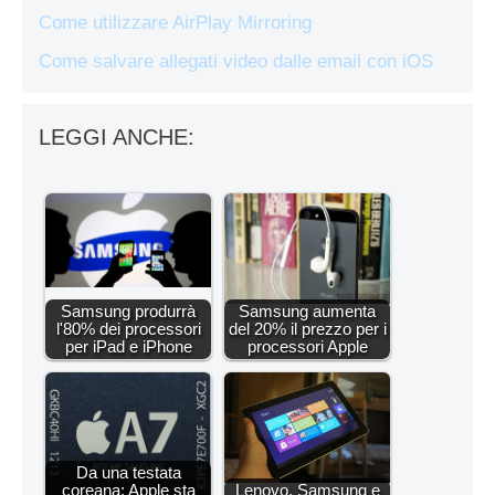
Come utilizzare AirPlay Mirroring
Come salvare allegati video dalle email con iOS
LEGGI ANCHE:
Samsung produrrà
Samsung aumenta
l'80% dei processori
del 20% il prezzo per i
per iPad e iPhone
processori Apple
Da una testata
coreana: Apple sta
Lenovo, Samsung e