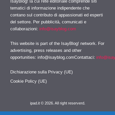
IsayBlog! la cui rete editoriale comprende siti
tematici di informazione indipendente che
contano sul contributo di appassionati ed esperti
del settore. Per pubblicità, comunicati e
collaborazioni:
info@isayblog.com
This website is part of the IsayBlog! network. For
advertising, press releases and other
opportunities:
info@isayblog.comContattaci
:
info@isa
Dichiarazione sulla Privacy (UE)
Cookie Policy (UE)
ipad.it © 2026. All right reserverd.