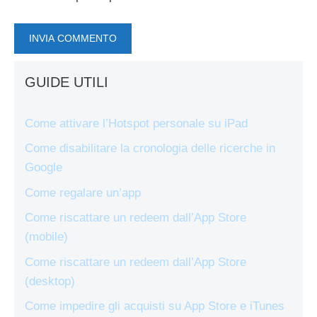
GUIDE UTILI
Come attivare l’Hotspot personale su iPad
Come disabilitare la cronologia delle ricerche in
Google
Come regalare un’app
Come riscattare un redeem dall’App Store
(mobile)
Come riscattare un redeem dall’App Store
(desktop)
Come impedire gli acquisti su App Store e iTunes