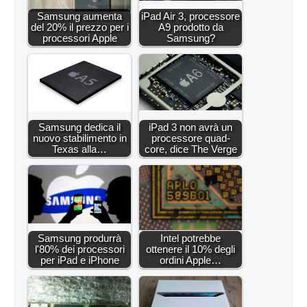
Samsung aumenta
iPad Air 3, processore
del 20% il prezzo per i
A9 prodotto da
processori Apple
Samsung?
Samsung dedica il
iPad 3 non avrà un
nuovo stabilimento in
processore quad-
Texas alla…
core, dice The Verge
Samsung produrrà
Intel potrebbe
l'80% dei processori
ottenere il 10% degli
per iPad e iPhone
ordini Apple…