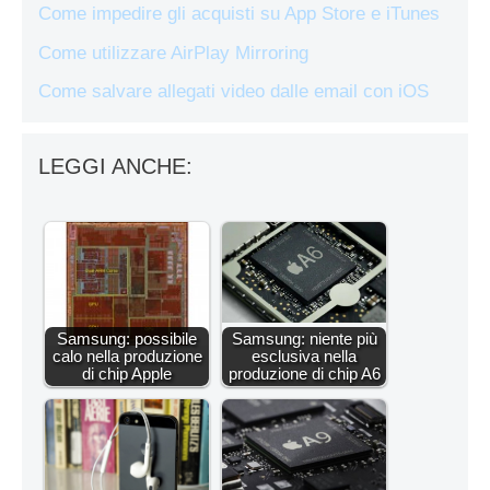
Come impedire gli acquisti su App Store e iTunes
Come utilizzare AirPlay Mirroring
Come salvare allegati video dalle email con iOS
LEGGI ANCHE:
Samsung: possibile
Samsung: niente più
calo nella produzione
esclusiva nella
di chip Apple
produzione di chip A6