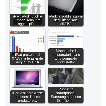
iPad, iPod Touch e
iPad: la soddisfazione
iPhone sono i tre
degli utenti sale
oggetti più…
all'84%
Mappe: che i
iPad presente al
consumatori siano
97,3% nelle aziende
tutto sommato
degli Stati Uniti
soddisfatti?
Pubblicità
iPad 3 aiuterà Apple
smartphone:
ad essere il primo
Samsung ha speso
produttore…
68 milioni…