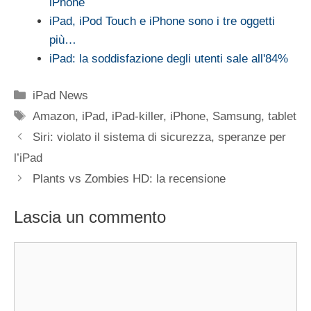
iPhone
iPad, iPod Touch e iPhone sono i tre oggetti
più…
iPad: la soddisfazione degli utenti sale all'84%
Categorie
iPad News
Tag
Amazon
,
iPad
,
iPad-killer
,
iPhone
,
Samsung
,
tablet
Siri: violato il sistema di sicurezza, speranze per
l’iPad
Plants vs Zombies HD: la recensione
Lascia un commento
Commento