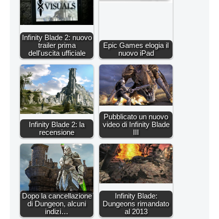
Infinity Blade 2: nuovo
trailer prima
Epic Games elogia il
dell'uscita ufficiale
nuovo iPad
Pubblicato un nuovo
Infinity Blade 2: la
video di Infinity Blade
recensione
III
Dopo la cancellazione
Infinity Blade:
di Dungeon, alcuni
Dungeons rimandato
indizi…
al 2013