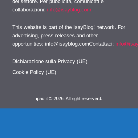
del settore. Per pubblicità, comunicati e
collaborazioni:
info@isayblog.com
This website is part of the IsayBlog! network. For
advertising, press releases and other
opportunities:
info@isayblog.comContattaci
:
info@isa
Dichiarazione sulla Privacy (UE)
Cookie Policy (UE)
ipad.it © 2026. All right reserverd.