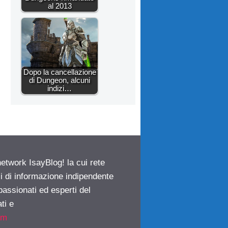
al 2013
Dopo la cancellazione
di Dungeon, alcuni
indizi…
network IsayBlog! la cui rete
ci di informazione indipendente
passionati ed esperti del
ti e
om