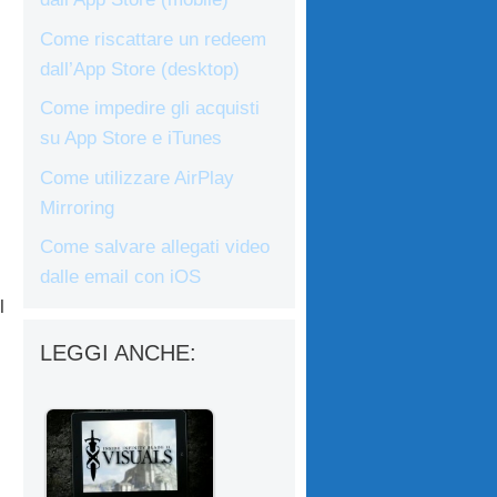
Come riscattare un redeem
dall’App Store (desktop)
Come impedire gli acquisti
su App Store e iTunes
Come utilizzare AirPlay
Mirroring
Come salvare allegati video
dalle email con iOS
l
LEGGI ANCHE: