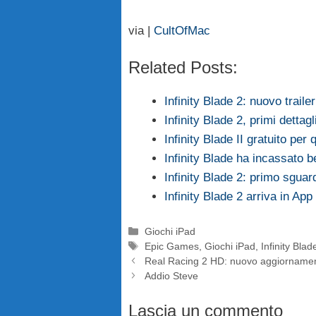
via |
CultOfMac
Related Posts:
Infinity Blade 2: nuovo trailer
Infinity Blade 2, primi dettagl
Infinity Blade II gratuito per
Infinity Blade ha incassato be
Infinity Blade 2: primo sgua
Infinity Blade 2 arriva in App
Categorie
Giochi iPad
Tag
Epic Games
,
Giochi iPad
,
Infinity Blad
Real Racing 2 HD: nuovo aggiornamento
Addio Steve
Lascia un commento