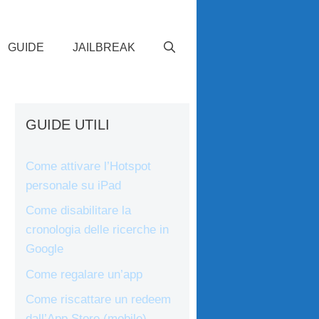
GUIDE
JAILBREAK
GUIDE UTILI
Come attivare l’Hotspot
personale su iPad
Come disabilitare la
cronologia delle ricerche in
Google
Come regalare un’app
Come riscattare un redeem
dall’App Store (mobile)