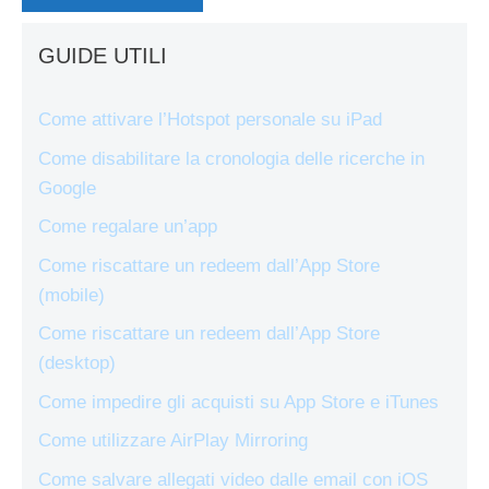
GUIDE UTILI
Come attivare l’Hotspot personale su iPad
Come disabilitare la cronologia delle ricerche in
Google
Come regalare un’app
Come riscattare un redeem dall’App Store
(mobile)
Come riscattare un redeem dall’App Store
(desktop)
Come impedire gli acquisti su App Store e iTunes
Come utilizzare AirPlay Mirroring
Come salvare allegati video dalle email con iOS