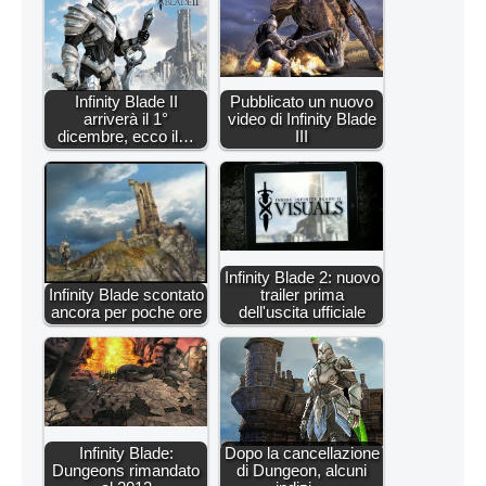
Infinity Blade II
Pubblicato un nuovo
arriverà il 1°
video di Infinity Blade
dicembre, ecco il…
III
Infinity Blade 2: nuovo
Infinity Blade scontato
trailer prima
ancora per poche ore
dell'uscita ufficiale
Infinity Blade:
Dopo la cancellazione
Dungeons rimandato
di Dungeon, alcuni