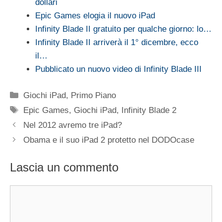
dollari
Epic Games elogia il nuovo iPad
Infinity Blade II gratuito per qualche giorno: lo…
Infinity Blade II arriverà il 1° dicembre, ecco
il…
Pubblicato un nuovo video di Infinity Blade III
Categorie
Giochi iPad
,
Primo Piano
Tag
Epic Games
,
Giochi iPad
,
Infinity Blade 2
Nel 2012 avremo tre iPad?
Obama e il suo iPad 2 protetto nel DODOcase
Lascia un commento
Commento