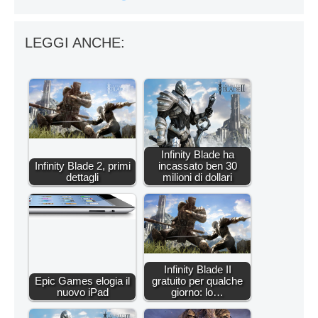
LEGGI ANCHE:
Infinity Blade ha
Infinity Blade 2, primi
incassato ben 30
dettagli
milioni di dollari
Infinity Blade II
Epic Games elogia il
gratuito per qualche
nuovo iPad
giorno: lo…