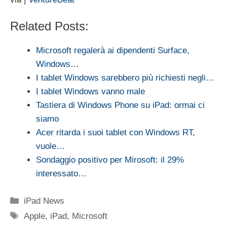
Related Posts:
Microsoft regalerà ai dipendenti Surface,
Windows…
I tablet Windows sarebbero più richiesti negli…
I tablet Windows vanno male
Tastiera di Windows Phone su iPad: ormai ci
siamo
Acer ritarda i suoi tablet con Windows RT,
vuole…
Sondaggio positivo per Mirosoft: il 29%
interessato…
Categorie
iPad News
Tag
Apple
,
iPad
,
Microsoft