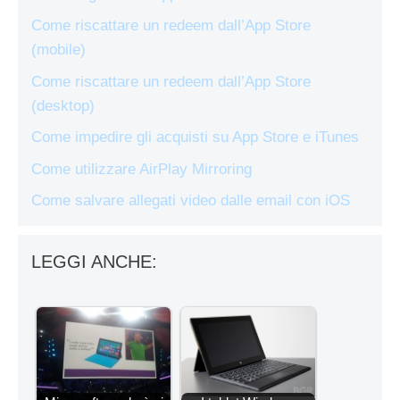
Come riscattare un redeem dall’App Store
(mobile)
Come riscattare un redeem dall’App Store
(desktop)
Come impedire gli acquisti su App Store e iTunes
Come utilizzare AirPlay Mirroring
Come salvare allegati video dalle email con iOS
LEGGI ANCHE: