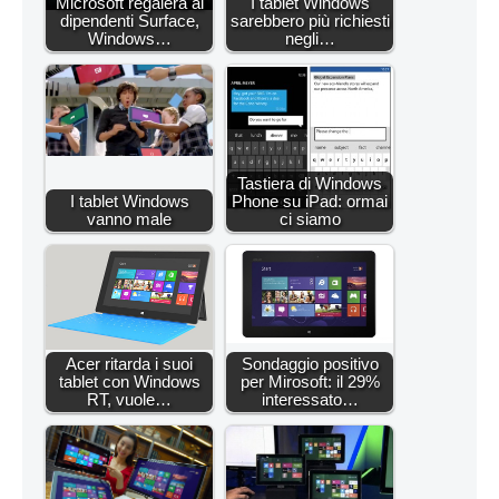
Microsoft regalerà ai
I tablet Windows
dipendenti Surface,
sarebbero più richiesti
Windows…
negli…
Tastiera di Windows
I tablet Windows
Phone su iPad: ormai
vanno male
ci siamo
Acer ritarda i suoi
Sondaggio positivo
tablet con Windows
per Mirosoft: il 29%
RT, vuole…
interessato…