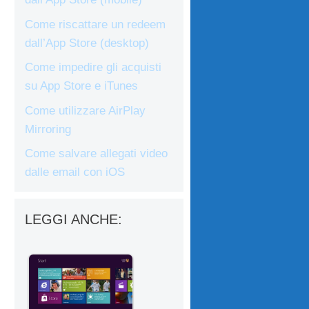
Come riscattare un redeem
dall’App Store (desktop)
Come impedire gli acquisti
su App Store e iTunes
Come utilizzare AirPlay
Mirroring
Come salvare allegati video
dalle email con iOS
LEGGI ANCHE: