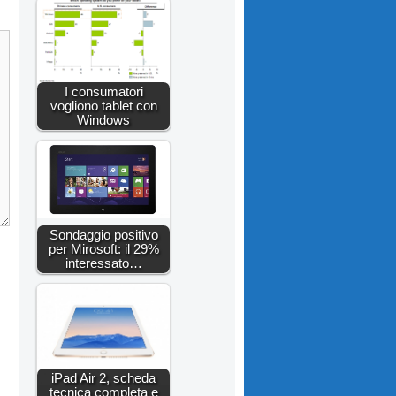
I consumatori
vogliono tablet con
Windows
Sondaggio positivo
per Mirosoft: il 29%
interessato…
iPad Air 2, scheda
tecnica completa e