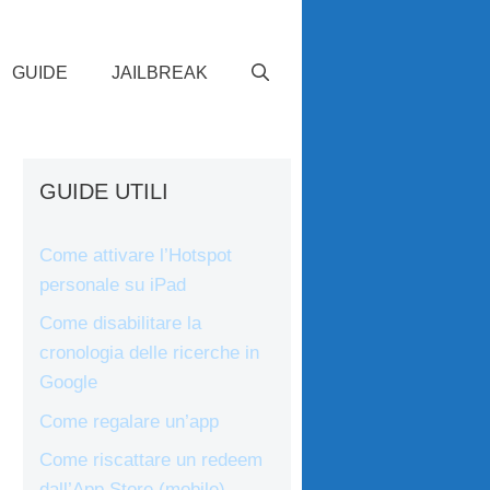
GUIDE
JAILBREAK
GUIDE UTILI
Come attivare l’Hotspot
personale su iPad
Come disabilitare la
cronologia delle ricerche in
Google
Come regalare un’app
Come riscattare un redeem
dall’App Store (mobile)