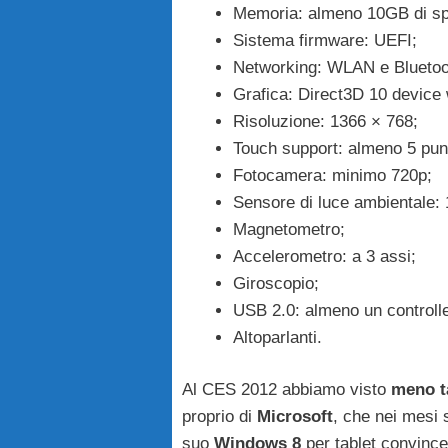
Memoria: almeno 10GB di spa
Sistema firmware: UEFI;
Networking: WLAN e Bluetoot
Grafica: Direct3D 10 device
Risoluzione: 1366 × 768;
Touch support: almeno 5 punti
Fotocamera: minimo 720p;
Sensore di luce ambientale:
Magnetometro;
Accelerometro: a 3 assi;
Giroscopio;
USB 2.0: almeno un controlle
Altoparlanti.
Al CES 2012 abbiamo visto
meno t
proprio di
Microsoft
, che nei mesi 
suo
Windows 8
per tablet convince