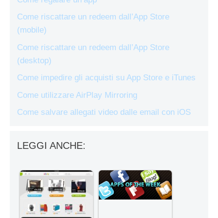
Come riscattare un redeem dall’App Store
(mobile)
Come riscattare un redeem dall’App Store
(desktop)
Come impedire gli acquisti su App Store e iTunes
Come utilizzare AirPlay Mirroring
Come salvare allegati video dalle email con iOS
LEGGI ANCHE: