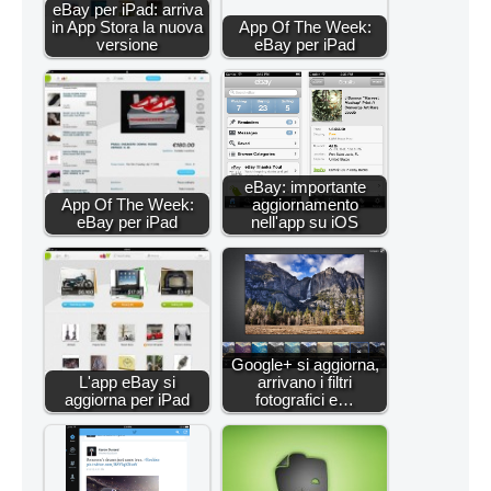
eBay per iPad: arriva
in App Stora la nuova
App Of The Week:
versione
eBay per iPad
eBay: importante
App Of The Week:
aggiornamento
eBay per iPad
nell'app su iOS
Google+ si aggiorna,
L'app eBay si
arrivano i filtri
aggiorna per iPad
fotografici e…