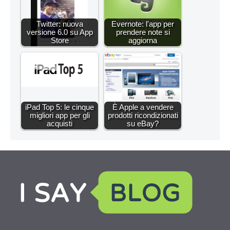
Twitter: nuova
Evernote: l'app per
versione 6.0 su App
prendere note si
Store
aggiorna
iPad Top 5: le cinque
È Apple a vendere
migliori app per gli
prodotti ricondizionati
acquisti
su eBay?