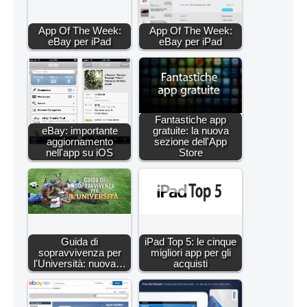
App Of The Week:
App Of The Week:
eBay per iPad
eBay per iPad
Fantastiche app
eBay: importante
gratuite: la nuova
aggiornamento
sezione dell'App
nell'app su iOS
Store
Guida di
iPad Top 5: le cinque
sopravvivenza per
migliori app per gli
l'Università: nuova…
acquisti