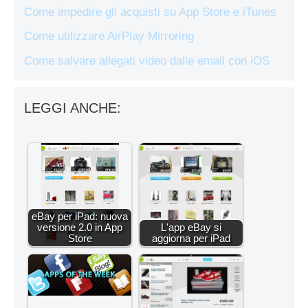
Come impedire gli acquisti su App Store e iTunes
Come utilizzare AirPlay Mirroring
Come salvare allegati video dalle email con iOS
LEGGI ANCHE:
eBay per iPad: nuova
versione 2.0 in App
L'app eBay si
Store
aggiorna per iPad