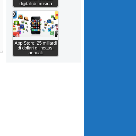
digitali di musica
App Store: 25 miliardi
di dollari di incassi
annuali