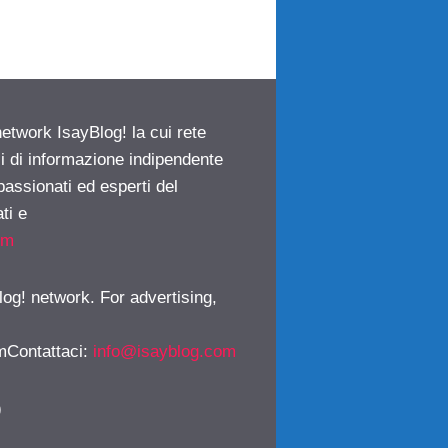
network IsayBlog! la cui rete
ci di informazione indipendente
passionati ed esperti del
ti e
om
log! network. For advertising,
mContattaci
:
info@isayblog.com
)