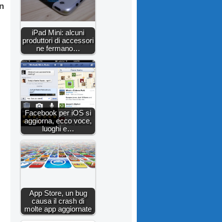
n
iPad Mini: alcuni
produttori di accessori
ne fermano…
Facebook per iOS si
aggiorna, ecco voce,
luoghi e…
App Store, un bug
causa il crash di
molte app aggiornate