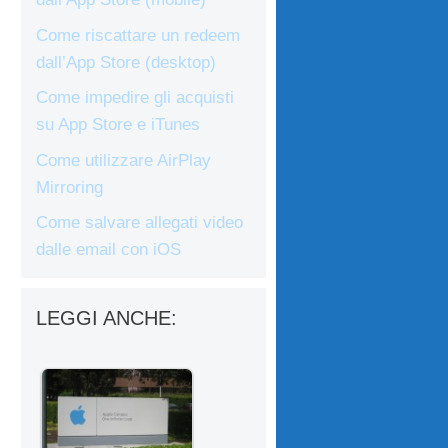
Come riscattare un redeem
dall’App Store (desktop)
Come impedire gli acquisti
su App Store e iTunes
Come utilizzare AirPlay
Mirroring
Come salvare allegati video
dalle email con iOS
LEGGI ANCHE: