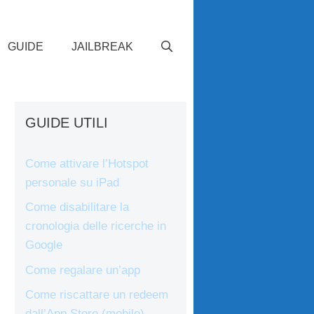
GUIDE
JAILBREAK
GUIDE UTILI
Come attivare l’Hotspot
personale su iPad
Come disabilitare la
cronologia delle ricerche in
Google
Come regalare un’app
Come riscattare un redeem
dall’App Store (mobile)