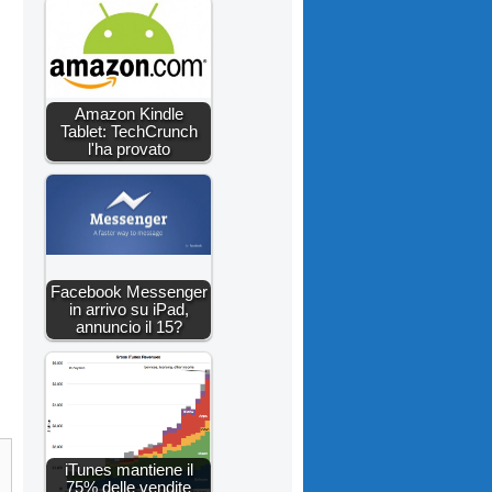
Amazon Kindle
Tablet: TechCrunch
l'ha provato
Facebook Messenger
in arrivo su iPad,
annuncio il 15?
iTunes mantiene il
75% delle vendite