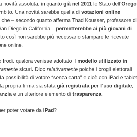
na novità assoluta, in quanto
già nel 2011
lo Stato dell’
Orego
 ambito. Una novità sarebbe quella di
votazioni online
tivi che – secondo quanto afferma Thad Kousser, professore di
 San Diego in California –
permetterebbe ai più giovani di
to così non sarebbe più necessario stampare le ricevute
one online.
o frodi, qualora venisse adottato il
modello utilizzato in
ivamente
sicuri. Dico
relativamente
poiché i brogli elettorali
 possibilità di votare “senza carta” e cioè con iPad e tablet
la propria firma sia stata
già registrata per l’uso digitale
,
anzia
e un ulteriore elemento di
trasparenza
.
er poter votare da
iPad
?