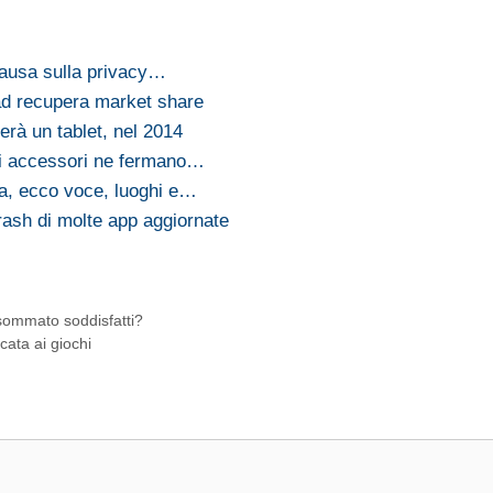
 causa sulla privacy…
Pad recupera market share
rà un tablet, nel 2014
 di accessori ne fermano…
a, ecco voce, luoghi e…
rash di molte app aggiornate
sommato soddisfatti?
cata ai giochi