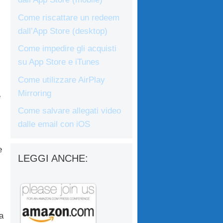
Come riscattare un redeem
dall’App Store (desktop)
Come impedire gli acquisti
su App Store e iTunes
Come utilizzare AirPlay
Mirroring
e
Come salvare allegati video
dalle email con iOS
e
LEGGI ANCHE:
a