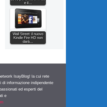
e il…
Wall Street: il nuovo
Kindle Fire HD non
darà…
network IsayBlog! la cui rete
ci di informazione indipendente
passionati ed esperti del
ti e
om