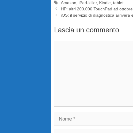
Tag
Amazon
,
iPad-killer
,
Kindle
,
tablet
HP: altri 200.000 TouchPad ad ottobre
iOS: il servizio di diagnostica arriver
Lascia un commento
Commento
Nome
Email