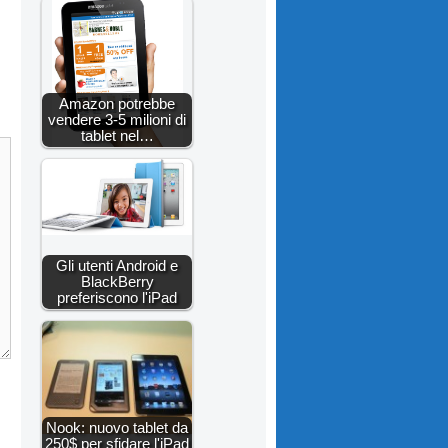
Amazon potrebbe
vendere 3-5 milioni di
tablet nel…
Gli utenti Android e
BlackBerry
preferiscono l'iPad
Nook: nuovo tablet da
250$ per sfidare l'iPad