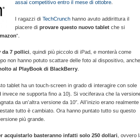
assai competitivo entro il mese di ottobre
.
I ragazzi di
TechCrunch
hanno avuto addirittura il
piacere di
provare questo nuovo tablet
che si
Amazon
“.
 da 7 pollici
, quindi più piccolo di iPad, e monterà come
ppo non hanno potuto scattare delle foto al dispositivo, anch
olto al PlayBook di BlackBerry
.
to tablet ha un touch-screen in grado di interagire con sole
invece ne supporta fino a 10). Si vociferava che la version
nata da un’altra versione da 10″. All’inizio erano realmente
estate tutto è cambiato. Ora hanno puntato tutto su questo
versione più grande.
r acquistarlo basteranno infatti solo 250 dollari
, ovvero l