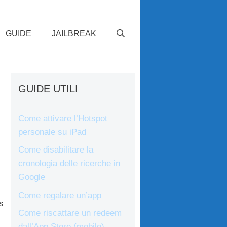
GUIDE
JAILBREAK
GUIDE UTILI
Come attivare l’Hotspot
personale su iPad
Come disabilitare la
cronologia delle ricerche in
Google
Come regalare un’app
s
Come riscattare un redeem
dall’App Store (mobile)