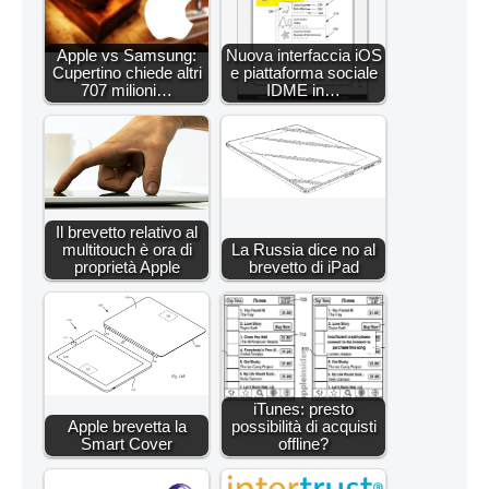
Apple vs Samsung:
Nuova interfaccia iOS
Cupertino chiede altri
e piattaforma sociale
707 milioni…
IDME in…
Il brevetto relativo al
multitouch è ora di
La Russia dice no al
proprietà Apple
brevetto di iPad
iTunes: presto
Apple brevetta la
possibilità di acquisti
Smart Cover
offline?