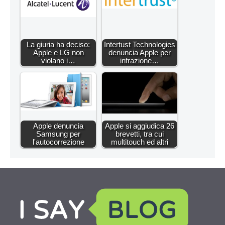
La giuria ha deciso:
Intertust Technologies
Apple e LG non
denuncia Apple per
violano i…
infrazione…
Apple denuncia
Apple si aggiudica 26
Samsung per
brevetti, tra cui
l'autocorrezione
multitouch ed altri