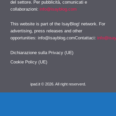
del settore. Per pubblicità, comunicati e
collaborazioni:
info@isayblog.com
This website is part of the IsayBlog! network. For
advertising, press releases and other
opportunities:
info@isayblog.comContattaci
:
info@isa
Dichiarazione sulla Privacy (UE)
Cookie Policy (UE)
ipad.it © 2026. All right reserverd.