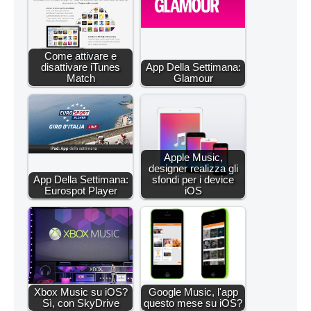
Come attivare e
disattivare iTunes
App Della Settimana:
Match
Glamour
Apple Music,
designer realizza gli
App Della Settimana:
sfondi per i device
Eurospot Player
iOS
Xbox Music su iOS?
Google Music, l'app
Sì, con SkyDrive
questo mese su iOS?